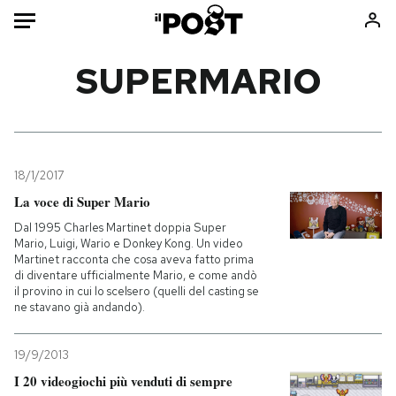
Auto
SUPERMARIO
HOME
Italia
Moda
Mondo
Libri
18/1/2017
Politica
Consumismi
La voce di Super Mario
Tecnologia
Storie/Idee
Dal 1995 Charles Martinet doppia Super
Mario, Luigi, Wario e Donkey Kong. Un video
Internet
Ok Boomer!
Martinet racconta che cosa aveva fatto prima
Scienza
Media
di diventare ufficialmente Mario, e come andò
il provino in cui lo scelsero (quelli del casting se
Cultura
Europa
ne stavano già andando).
Economia
Altrecose
Sport
Mondiali calcio 2026
19/9/2013
I 20 videogiochi più venduti di sempre