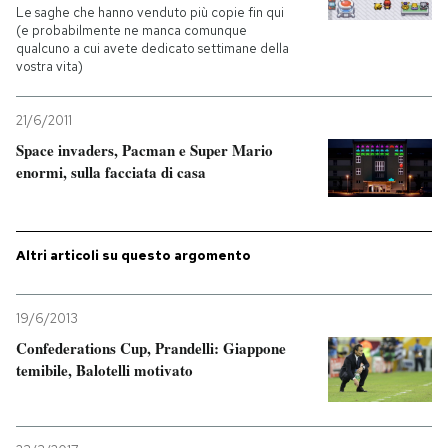
Le saghe che hanno venduto più copie fin qui
(e probabilmente ne manca comunque
PODCAST
qualcuno a cui avete dedicato settimane della
vostra vita)
NEWSLETTER
21/6/2011
Space invaders, Pacman e Super Mario
enormi, sulla facciata di casa
I MIEI PREFERITI
SHOP
Altri articoli su questo argomento
CALENDARIO
19/6/2013
Confederations Cup, Prandelli: Giappone
temibile, Balotelli motivato
AREA PERSONALE
Entra