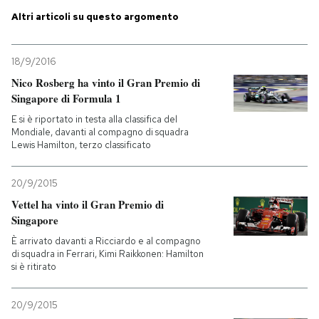
Altri articoli su questo argomento
PODCAST
18/9/2016
NEWSLETTER
Nico Rosberg ha vinto il Gran Premio di
Singapore di Formula 1
E si è riportato in testa alla classifica del
I MIEI PREFERITI
Mondiale, davanti al compagno di squadra
Lewis Hamilton, terzo classificato
SHOP
20/9/2015
Vettel ha vinto il Gran Premio di
CALENDARIO
Singapore
È arrivato davanti a Ricciardo e al compagno
di squadra in Ferrari, Kimi Raikkonen: Hamilton
AREA PERSONALE
si è ritirato
Entra
20/9/2015