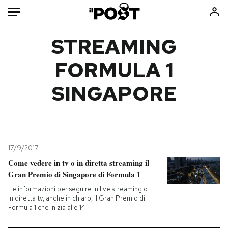
Auto
STREAMING
FORMULA 1
HOME
SINGAPORE
Italia
Moda
Mondo
Libri
Politica
Consumismi
Tecnologia
Storie/Idee
Internet
Ok Boomer!
17/9/2017
Scienza
Media
Come vedere in tv o in diretta streaming il
Gran Premio di Singapore di Formula 1
Cultura
Europa
Economia
Altrecose
Le informazioni per seguire in live streaming o
in diretta tv, anche in chiaro, il Gran Premio di
Sport
Mondiali calcio 2026
Formula 1 che inizia alle 14