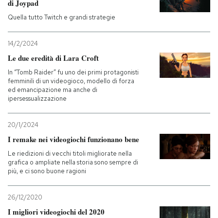
di Joypad
Quella tutto Twitch e grandi strategie
PODCAST
14/2/2024
NEWSLETTER
Le due eredità di Lara Croft
In “Tomb Raider” fu uno dei primi protagonisti
femminili di un videogioco, modello di forza
I MIEI PREFERITI
ed emancipazione ma anche di
ipersessualizzazione
SHOP
20/1/2024
I remake nei videogiochi funzionano bene
CALENDARIO
Le riedizioni di vecchi titoli migliorate nella
grafica o ampliate nella storia sono sempre di
più, e ci sono buone ragioni
AREA PERSONALE
26/12/2020
Entra
I migliori videogiochi del 2020