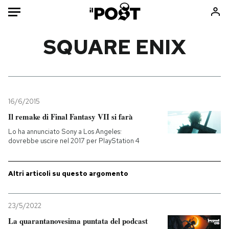
Auto
SQUARE ENIX
HOME
Italia
Moda
Mondo
Libri
16/6/2015
Politica
Consumismi
Il remake di Final Fantasy VII si farà
Tecnologia
Storie/Idee
Lo ha annunciato Sony a Los Angeles:
dovrebbe uscire nel 2017 per PlayStation 4
Internet
Ok Boomer!
Scienza
Media
Altri articoli su questo argomento
Cultura
Europa
Economia
Altrecose
Sport
Mondiali calcio 2026
23/5/2022
La quarantanovesima puntata del podcast