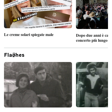
Le creme solari spiegate male
Dopo due anni è camb
concerto più lungo d
Fla
hes