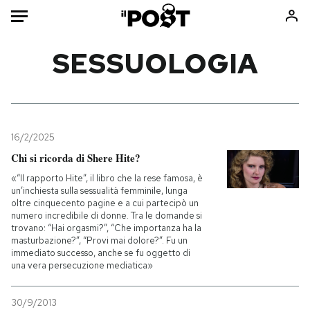
Auto
SESSUOLOGIA
HOME
Italia
Moda
Mondo
Libri
16/2/2025
Politica
Consumismi
Chi si ricorda di Shere Hite?
Tecnologia
Storie/Idee
«“Il rapporto Hite”, il libro che la rese famosa, è
un’inchiesta sulla sessualità femminile, lunga
Internet
Ok Boomer!
oltre cinquecento pagine e a cui partecipò un
Scienza
Media
numero incredibile di donne. Tra le domande si
trovano: “Hai orgasmi?”, “Che importanza ha la
Cultura
Europa
masturbazione?”, “Provi mai dolore?”. Fu un
immediato successo, anche se fu oggetto di
Economia
Altrecose
una vera persecuzione mediatica»
Sport
Mondiali calcio 2026
30/9/2013