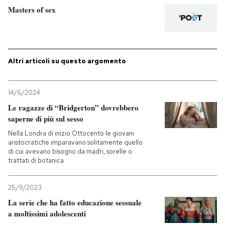
Masters of sex
PODCAST
NEWSLETTER
Altri articoli su questo argomento
I MIEI PREFERITI
14/6/2024
Le ragazze di “Bridgerton” dovrebbero
saperne di più sul sesso
SHOP
Nella Londra di inizio Ottocento le giovani
aristocratiche imparavano solitamente quello
di cui avevano bisogno da madri, sorelle o
CALENDARIO
trattati di botanica
AREA PERSONALE
25/9/2023
La serie che ha fatto educazione sessuale
Entra
a moltissimi adolescenti