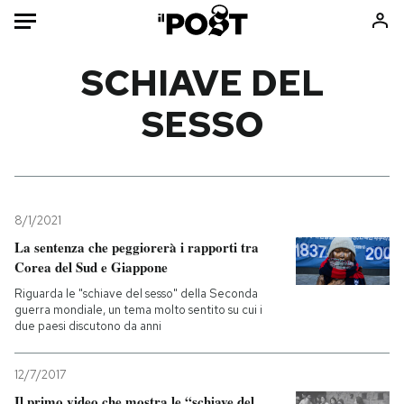
Auto
SCHIAVE DEL
SESSO
HOME
Italia
Moda
Mondo
Libri
Politica
Consumismi
8/1/2021
Tecnologia
Storie/Idee
La sentenza che peggiorerà i rapporti tra
Internet
Ok Boomer!
Corea del Sud e Giappone
Scienza
Media
Riguarda le "schiave del sesso" della Seconda
Cultura
Europa
guerra mondiale, un tema molto sentito su cui i
due paesi discutono da anni
Economia
Altrecose
Sport
Mondiali calcio 2026
12/7/2017
Il primo video che mostra le “schiave del