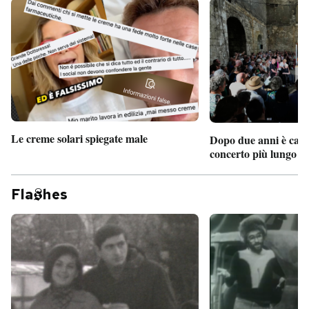
Le creme solari spiegate male
Dopo due anni è camb
concerto più lungo d
Fla
hes