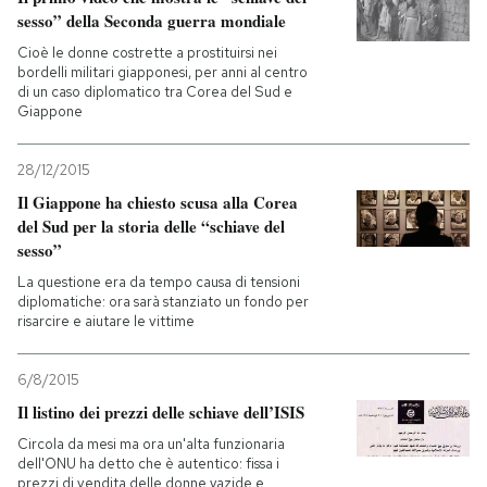
sesso” della Seconda guerra mondiale
PODCAST
Cioè le donne costrette a prostituirsi nei
bordelli militari giapponesi, per anni al centro
di un caso diplomatico tra Corea del Sud e
Giappone
NEWSLETTER
28/12/2015
I MIEI PREFERITI
Il Giappone ha chiesto scusa alla Corea
del Sud per la storia delle “schiave del
sesso”
SHOP
La questione era da tempo causa di tensioni
diplomatiche: ora sarà stanziato un fondo per
risarcire e aiutare le vittime
CALENDARIO
6/8/2015
AREA PERSONALE
Il listino dei prezzi delle schiave dell’ISIS
Circola da mesi ma ora un'alta funzionaria
Entra
dell'ONU ha detto che è autentico: fissa i
prezzi di vendita delle donne yazide e