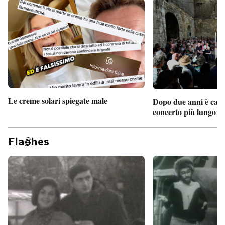
Le creme solari spiegate male
Dopo due anni è camb
concerto più lungo d
Fla
hes