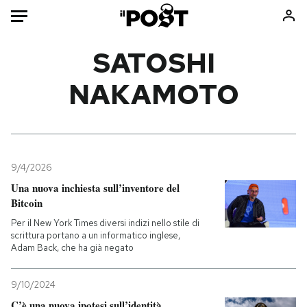
Auto
SATOSHI
NAKAMOTO
HOME
Italia
Moda
Mondo
Libri
Politica
Consumismi
9/4/2026
Tecnologia
Storie/Idee
Una nuova inchiesta sull’inventore del
Internet
Ok Boomer!
Bitcoin
Scienza
Media
Per il New York Times diversi indizi nello stile di
Cultura
Europa
scrittura portano a un informatico inglese,
Adam Back, che ha già negato
Economia
Altrecose
Sport
Mondiali calcio 2026
9/10/2024
C’è una nuova ipotesi sull’identità