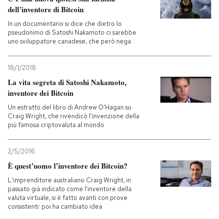
dell’inventore di Bitcoin
PODCAST
In un documentario si dice che dietro lo
pseudonimo di Satoshi Nakamoto ci sarebbe
uno sviluppatore canadese, che però nega
NEWSLETTER
18/1/2018
La vita segreta di Satoshi Nakamoto,
I MIEI PREFERITI
inventore dei Bitcoin
Un estratto del libro di Andrew O'Hagan su
Craig Wright, che rivendicò l'invenzione della
SHOP
più famosa criptovaluta al mondo
CALENDARIO
2/5/2016
È quest’uomo l’inventore dei Bitcoin?
AREA PERSONALE
L'imprenditore australiano Craig Wright, in
passato già indicato come l'inventore della
valuta virtuale, si è fatto avanti con prove
Entra
consistenti: poi ha cambiato idea