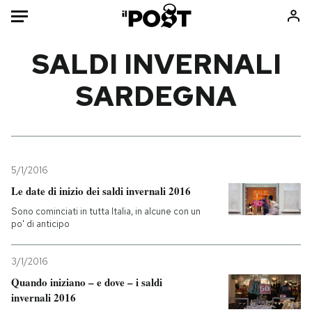
Auto
SALDI INVERNALI
SARDEGNA
HOME
Italia
Moda
Mondo
Libri
Politica
Consumismi
5/1/2016
Tecnologia
Storie/Idee
Le date di inizio dei saldi invernali 2016
Internet
Ok Boomer!
Sono cominciati in tutta Italia, in alcune con un
Scienza
Media
po' di anticipo
Cultura
Europa
Economia
Altrecose
3/1/2016
Sport
Mondiali calcio 2026
Quando iniziano – e dove – i saldi
invernali 2016