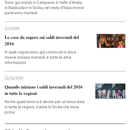
Sono già iniziati in Campania, in Valle d'Aosta,
in Basilicata e in Sicilia, nel resto d'Italia invece
PODCAST
partiranno martedì
2/1/2016
NEWSLETTER
Le cose da sapere sui saldi invernali del
2016
I MIEI PREFERITI
In quali regioni sono già cominciati e dove
invece iniziano martedì, e tutte le altre
informazioni
SHOP
22/12/2015
Quando iniziano i saldi invernali del 2016
CALENDARIO
in tutte le regioni
Anche quest'anno si è deciso per un'unica data
AREA PERSONALE
in tutte le regioni, tranne la Sicilia che inizia
prima
Entra