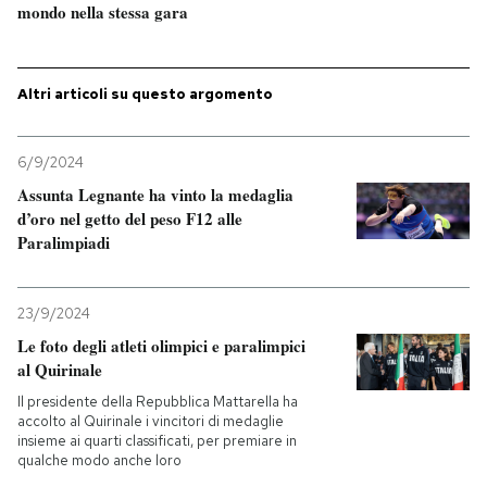
mondo nella stessa gara
PODCAST
Altri articoli su questo argomento
NEWSLETTER
6/9/2024
I MIEI PREFERITI
Assunta Legnante ha vinto la medaglia
d’oro nel getto del peso F12 alle
Paralimpiadi
SHOP
23/9/2024
CALENDARIO
Le foto degli atleti olimpici e paralimpici
al Quirinale
AREA PERSONALE
Il presidente della Repubblica Mattarella ha
accolto al Quirinale i vincitori di medaglie
insieme ai quarti classificati, per premiare in
Entra
qualche modo anche loro