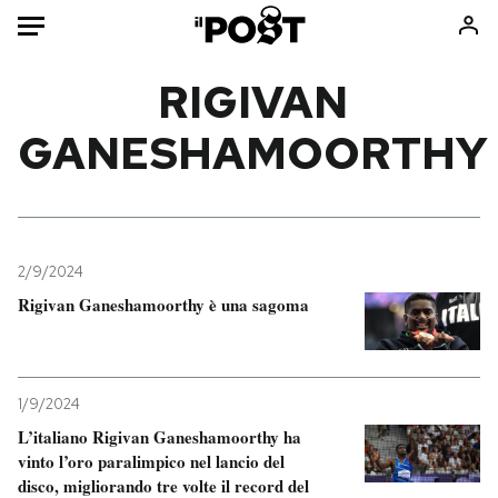
Auto
RIGIVAN
GANESHAMOORTHY
HOME
Italia
Moda
Mondo
Libri
Politica
Consumismi
2/9/2024
Tecnologia
Storie/Idee
Rigivan Ganeshamoorthy è una sagoma
Internet
Ok Boomer!
Scienza
Media
Cultura
Europa
1/9/2024
Economia
Altrecose
L’italiano Rigivan Ganeshamoorthy ha
Sport
Mondiali calcio 2026
vinto l’oro paralimpico nel lancio del
disco, migliorando tre volte il record del