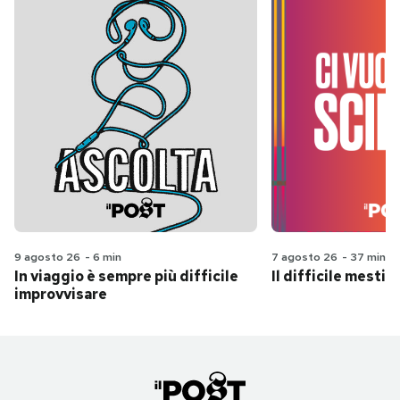
9 agosto 26
-
6 min
7 agosto 26
-
37 min
In viaggio è sempre più difficile
Il difficile mestie
improvvisare