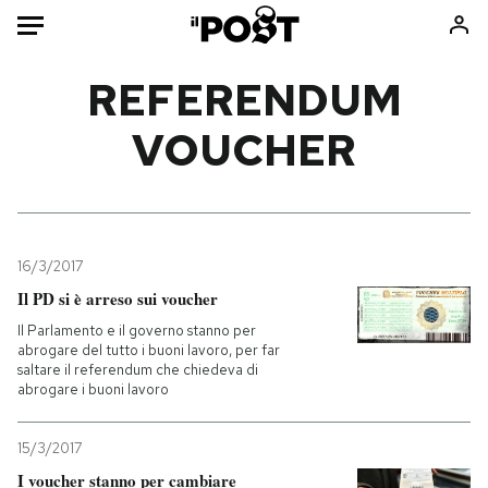
Auto
REFERENDUM
VOUCHER
HOME
Italia
Moda
Mondo
Libri
Politica
Consumismi
16/3/2017
Tecnologia
Storie/Idee
Il PD si è arreso sui voucher
Internet
Ok Boomer!
Il Parlamento e il governo stanno per
Scienza
Media
abrogare del tutto i buoni lavoro, per far
saltare il referendum che chiedeva di
Cultura
Europa
abrogare i buoni lavoro
Economia
Altrecose
Sport
Mondiali calcio 2026
15/3/2017
I voucher stanno per cambiare