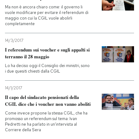
Ma non è ancora chiaro come: il governo li
PODCAST
vuole modificare per evitare il referendum di
maggio con cui la CGIL vuole abolirli
completamente
NEWSLETTER
14/3/2017
I referendum sui voucher e sugli appalti si
I MIEI PREFERITI
terranno il 28 maggio
Lo ha deciso oggi il Consiglio dei ministri, sono
i due quesiti chiesti dalla CGIL
SHOP
14/1/2017
CALENDARIO
Il capo del sindacato pensionati della
CGIL dice che i voucher non vanno aboliti
Come invece propone la stessa CGIL, che ha
AREA PERSONALE
promosso un referendum sul tema: Ivan
Pedretti ne ha parlato in un'intervista al
Entra
Corriere della Sera