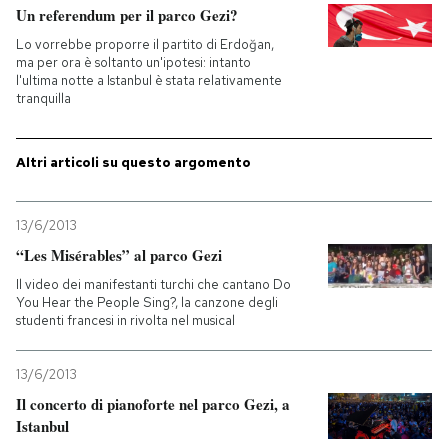
Un referendum per il parco Gezi?
PODCAST
Lo vorrebbe proporre il partito di Erdoğan,
ma per ora è soltanto un'ipotesi: intanto
l'ultima notte a Istanbul è stata relativamente
tranquilla
NEWSLETTER
Altri articoli su questo argomento
I MIEI PREFERITI
13/6/2013
SHOP
“Les Misérables” al parco Gezi
Il video dei manifestanti turchi che cantano Do
You Hear the People Sing?, la canzone degli
CALENDARIO
studenti francesi in rivolta nel musical
AREA PERSONALE
13/6/2013
Il concerto di pianoforte nel parco Gezi, a
Entra
Istanbul