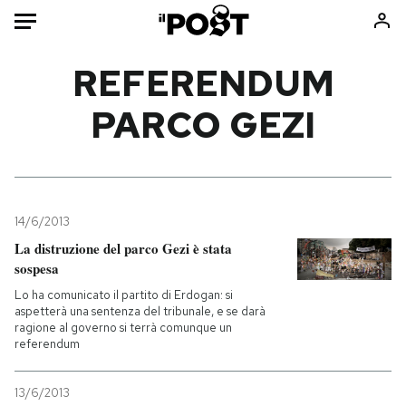
Auto
REFERENDUM
PARCO GEZI
HOME
Italia
Moda
Mondo
Libri
Politica
Consumismi
14/6/2013
Tecnologia
Storie/Idee
La distruzione del parco Gezi è stata
Internet
Ok Boomer!
sospesa
Scienza
Media
Lo ha comunicato il partito di Erdogan: si
Cultura
Europa
aspetterà una sentenza del tribunale, e se darà
ragione al governo si terrà comunque un
Economia
Altrecose
referendum
Sport
Mondiali calcio 2026
13/6/2013