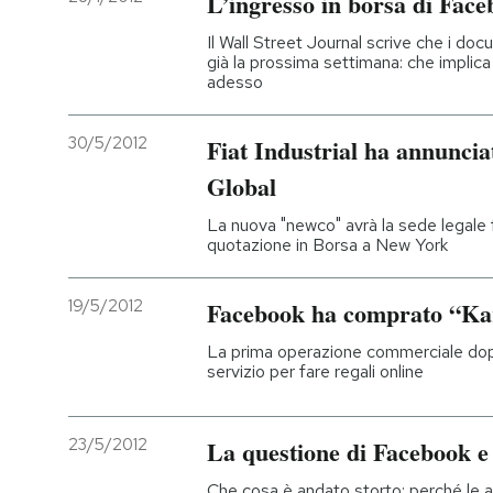
L’ingresso in borsa di Face
Il Wall Street Journal scrive che i d
già la prossima settimana: che implica
adesso
30/5/2012
Fiat Industrial ha annunci
Global
La nuova "newco" avrà la sede legale fuo
quotazione in Borsa a New York
19/5/2012
Facebook ha comprato “K
La prima operazione commerciale dopo
servizio per fare regali online
23/5/2012
La questione di Facebook e
Che cosa è andato storto: perché le a