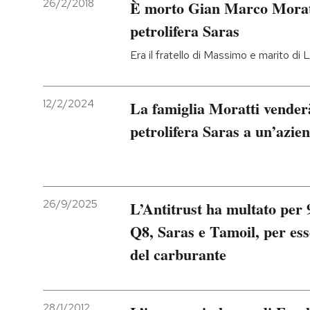
26/2/2018
È morto Gian Marco Moratti
petrolifera Saras
PODCAST
Era il fratello di Massimo e marito di 
NEWSLETTER
12/2/2024
La famiglia Moratti venderà
I MIEI PREFERITI
petrolifera Saras a un’azie
SHOP
26/9/2025
L’Antitrust ha multato per 
CALENDARIO
Q8, Saras e Tamoil, per ess
del carburante
AREA PERSONALE
Entra
28/1/2012