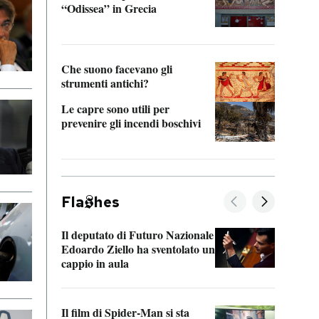
“Odissea” in Grecia
vedi 
Che suono facevano gli
strumenti antichi?
Le capre sono utili per
prevenire gli incendi boschivi
Fla
hes
Il deputato di Futuro Nazionale
La pl
Edoardo Ziello ha sventolato un
da P
cappio in aula
La de
Il film di Spider-Man si sta