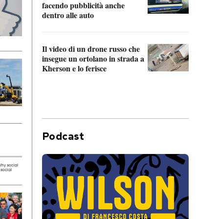
Franc
facendo pubblicità anche
dello
dentro alle auto
Una 
Il video di un drone russo che
statun
insegue un ortolano in strada a
afric
Kherson e lo ferisce
Podcast