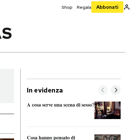
Abbonati
Shop
Regala
AS
In evidenza
A cosa serve una scena di sesso?
La “I
bolog
Cosa hanno pensato di
Se sa