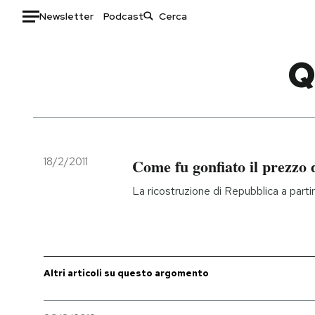
Newsletter
Podcast
Auto
Q
HOME
Italia
Moda
Mondo
Libri
Politica
Consumismi
18/2/2011
Come fu gonfiato il prezzo 
Tecnologia
Storie/Idee
La ricostruzione di Repubblica a partire
Internet
Ok Boomer!
Scienza
Media
Cultura
Europa
Economia
Altrecose
Altri articoli su questo argomento
Sport
Mondiali calcio 2026