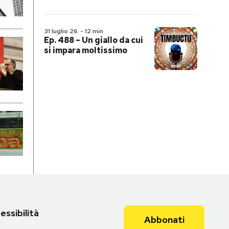
31 luglio 26
-
12 min
Ep. 488 – Un giallo da cui
si impara moltissimo
essibilità
Abbonati