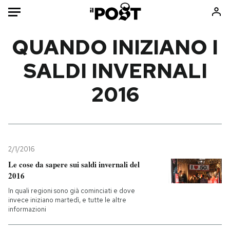
Auto
QUANDO INIZIANO I
SALDI INVERNALI
HOME
2016
Italia
Moda
Mondo
Libri
Politica
Consumismi
Tecnologia
Storie/Idee
Internet
Ok Boomer!
2/1/2016
Scienza
Media
Le cose da sapere sui saldi invernali del
2016
Cultura
Europa
Economia
Altrecose
In quali regioni sono già cominciati e dove
invece iniziano martedì, e tutte le altre
Sport
Mondiali calcio 2026
informazioni