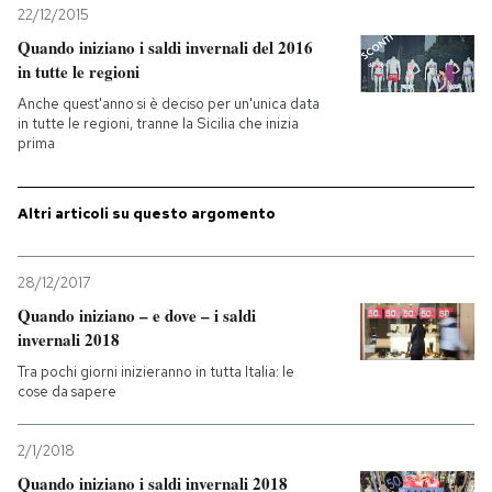
22/12/2015
PODCAST
Quando iniziano i saldi invernali del 2016
in tutte le regioni
Anche quest'anno si è deciso per un'unica data
NEWSLETTER
in tutte le regioni, tranne la Sicilia che inizia
prima
I MIEI PREFERITI
Altri articoli su questo argomento
SHOP
28/12/2017
Quando iniziano – e dove – i saldi
CALENDARIO
invernali 2018
Tra pochi giorni inizieranno in tutta Italia: le
cose da sapere
AREA PERSONALE
2/1/2018
Entra
Quando iniziano i saldi invernali 2018