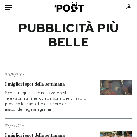
Auto
PUBBLICITÀ PIÙ
BELLE
HOME
Italia
Moda
Mondo
Libri
Politica
Consumismi
30/5/2015
Tecnologia
Storie/Idee
I migliori spot della settimana
Internet
Ok Boomer!
Scelti tra quelli che non avete visto sulle
Scienza
Media
televisioni italiane, con persone che di lavoro
provano le magliette e l'amore che si
Cultura
Europa
nasconde negli anagrammi
Economia
Altrecose
Sport
Mondiali calcio 2026
23/5/2015
I migliori spot della settimana