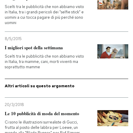
Scelti tra le pubblicità che non abbiamo visto
PODCAST
in Italia, tra i grandi pericoli dei "selfie stick" e
uomini a cui tocca pagare di più perché sono
uomini
NEWSLETTER
8/5/2015
I migliori spot della settimana
I MIEI PREFERITI
Scelti tra le pubblicità che non abbiamo visto
in Italia, tra mamme, cani, morti viventi ma
soprattutto mamme
SHOP
Altri articoli su questo argomento
CALENDARIO
20/3/2018
AREA PERSONALE
Le 10 pubblicità di moda del momento
Entra
Ci sono le illustrazioni surrealiste di Gucci,
frutta al posto delle labbra per Loewe, un
mondo alla "Blade Runner" per Raf Simons