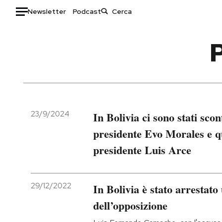
Newsletter
Podcast
Auto
HOME
Italia
Moda
Mondo
Libri
Politica
Consumismi
23/9/2024
In Bolivia ci sono stati scont
Tecnologia
Storie/Idee
presidente Evo Morales e qu
Internet
Ok Boomer!
presidente Luis Arce
Scienza
Media
Cultura
Europa
Economia
Altrecose
29/12/2022
In Bolivia è stato arrestat
Sport
Mondiali calcio 2026
dell’opposizione