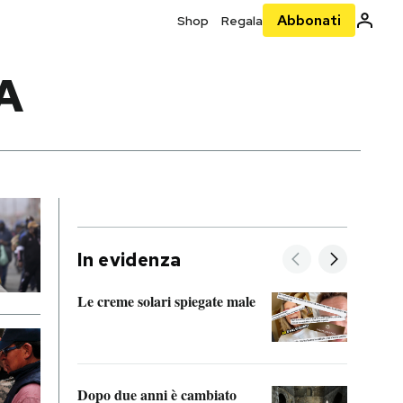
Abbonati
Shop
Regala
A
In evidenza
Le creme solari spiegate male
FitAc
guerr
Dopo due anni è cambiato
A cos