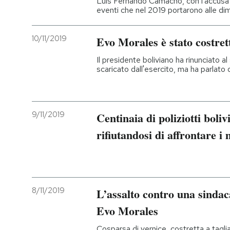
Luis Fernando Camacho, con l'accusa d
eventi che nel 2019 portarono alle di
PODCAST
10/11/2019
Evo Morales è stato costret
NEWSLETTER
Il presidente boliviano ha rinunciato a
scaricato dall'esercito, ma ha parlato 
I MIEI PREFERITI
9/11/2019
Centinaia di poliziotti boli
SHOP
rifiutandosi di affrontare i
CALENDARIO
AREA PERSONALE
8/11/2019
L’assalto contro una sindaca
Evo Morales
Entra
Cosparsa di vernice, costretta a taglia