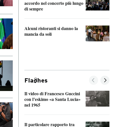
accordo nel concerto più lungo
di sempre
Il ci
parla
Alcuni ristoranti si danno la
nessu
mancia da soli
Fla
hes
Il video di Francesco Guccini
Sulla
con l’eskimo «a Santa Lucia»
vorti
nel 1965
veder
Il particolare rapporto tra
La ve