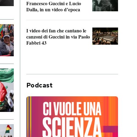
Francesco Guccini e Lucio
“Loco
Dalla, in un video d’epoca
Franc
I video dei fan che cantano le
Il de
canzoni di Guccini in via Paolo
Edoar
Fabbri 43
cappi
Podcast