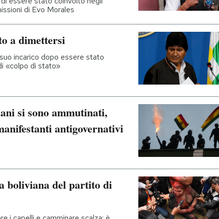
i essere stato coinvolto negli
missioni di Evo Morales
to a dimettersi
l suo incarico dopo essere stato
di «colpo di stato»
viani si sono ammutinati,
 manifestanti antigovernativi
 boliviana del partito di
re i capelli e camminare scalza: è