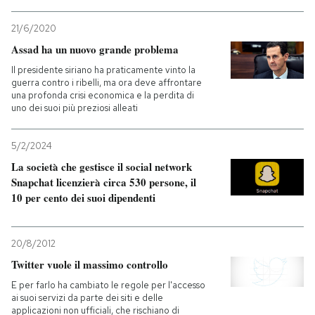
PODCAST
21/6/2020
Assad ha un nuovo grande problema
Il presidente siriano ha praticamente vinto la
NEWSLETTER
guerra contro i ribelli, ma ora deve affrontare
una profonda crisi economica e la perdita di
uno dei suoi più preziosi alleati
I MIEI PREFERITI
5/2/2024
La società che gestisce il social network
SHOP
Snapchat licenzierà circa 530 persone, il
10 per cento dei suoi dipendenti
CALENDARIO
20/8/2012
AREA PERSONALE
Twitter vuole il massimo controllo
E per farlo ha cambiato le regole per l'accesso
Entra
ai suoi servizi da parte dei siti e delle
applicazioni non ufficiali, che rischiano di