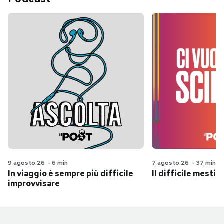
9 agosto 26
-
6 min
7 agosto 26
-
37 min
In viaggio è sempre più difficile
Il difficile mestie
improvvisare