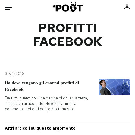
Auto
PROFITTI
FACEBOOK
HOME
Italia
Moda
Mondo
Libri
Politica
Consumismi
30/4/2016
Tecnologia
Storie/Idee
Da dove vengono gli enormi profitti di
Internet
Ok Boomer!
Facebook
Scienza
Media
Da tutti quanti noi, una decina di dollari a testa,
Cultura
Europa
ricorda un articolo del New York Times a
commento dei dati del primo trimestre
Economia
Altrecose
Sport
Mondiali calcio 2026
Altri articoli su questo argomento