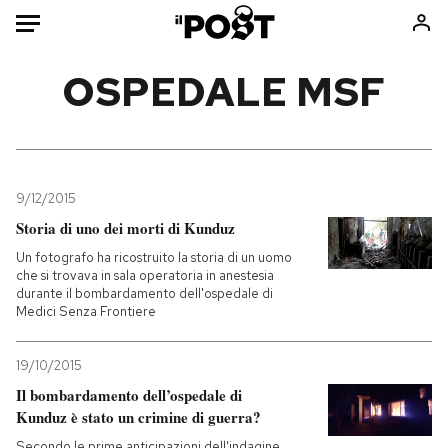
Auto
OSPEDALE MSF
HOME
Italia
Moda
Mondo
Libri
9/12/2015
Politica
Consumismi
Storia di uno dei morti di Kunduz
Tecnologia
Storie/Idee
Un fotografo ha ricostruito la storia di un uomo
che si trovava in sala operatoria in anestesia
Internet
Ok Boomer!
durante il bombardamento dell'ospedale di
Scienza
Media
Medici Senza Frontiere
Cultura
Europa
19/10/2015
Economia
Altrecose
Il bombardamento dell’ospedale di
Sport
Mondiali calcio 2026
Kunduz è stato un crimine di guerra?
Secondo le prime anticipazioni dell'indagine