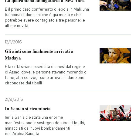
La quarantena obbligatoria a New York
E il primo caso confermato di ebola in Mali, una
bambina di due anni che è già morta e che
potrebbe avere contagiato altre persone: le
ultime novità
12/1/2016
Gli aiuti sono finalmente arrivati a
Madaya
È la città siriana assediata da mesi dal regime
di Assad, dove le persone stavano morendo di
fame; altri convogli sono arrivati in due zone
circondate dai ribelli
21/8/2016
In Yemen si ricomincia
Ieri a San'a c'è stata una enorme
manifestazione in sostegno dei ribelli Houthi,
minacciati dai nuovi bombardamenti
dell'Arabia Saudita