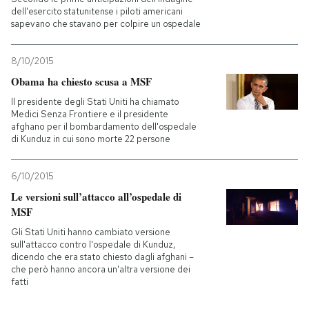
dell'esercito statunitense i piloti americani
sapevano che stavano per colpire un ospedale
PODCAST
8/10/2015
NEWSLETTER
Obama ha chiesto scusa a MSF
Il presidente degli Stati Uniti ha chiamato
Medici Senza Frontiere e il presidente
I MIEI PREFERITI
afghano per il bombardamento dell'ospedale
di Kunduz in cui sono morte 22 persone
SHOP
6/10/2015
Le versioni sull’attacco all’ospedale di
CALENDARIO
MSF
Gli Stati Uniti hanno cambiato versione
sull'attacco contro l'ospedale di Kunduz,
AREA PERSONALE
dicendo che era stato chiesto dagli afghani –
che però hanno ancora un'altra versione dei
fatti
Entra