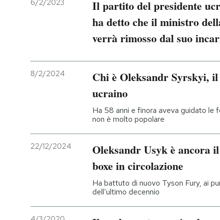
6/2/2023
Il partito del presidente 
ha detto che il ministro del
PODCAST
verrà rimosso dal suo inca
NEWSLETTER
8/2/2024
Chi è Oleksandr Syrskyi, il
I MIEI PREFERITI
ucraino
Ha 58 anni e finora aveva guidato le f
SHOP
non è molto popolare
22/12/2024
Oleksandr Usyk è ancora il
CALENDARIO
boxe in circolazione
AREA PERSONALE
Ha battuto di nuovo Tyson Fury, ai punt
dell’ultimo decennio
Entra
4/3/2020