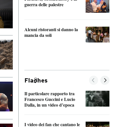
“Odis
guerra delle palestre
Che s
strum
Alcuni ristoranti si danno la
mancia da soli
Fla
hes
Il particolare rapporto tra
La ve
Francesco Guccini e Lucio
“Loco
Dalla, in un video d’epoca
Franc
I video dei fan che cantano le
Il de