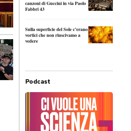
canzoni di Guccini in via Paolo
Edoar
Fabbri 43
cappi
Sulla superficie del Sole c’erano
Il fi
vortici che non riuscivamo a
facen
vedere
dentr
Podcast