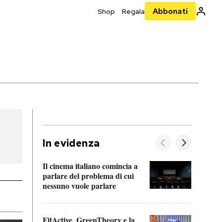
Abbonati
Shop
Regala
In evidenza
Il cinema italiano comincia a
A cos
parlare del problema di cui
nessuno vuole parlare
Cosa 
FitActive, GreenTheory e la