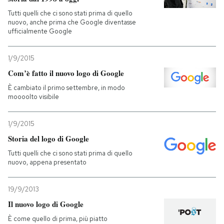
Tutti quelli che ci sono stati prima di quello
PODCAST
nuovo, anche prima che Google diventasse
ufficialmente Google
NEWSLETTER
1/9/2015
Com’è fatto il nuovo logo di Google
I MIEI PREFERITI
È cambiato il primo settembre, in modo
moooolto visibile
SHOP
1/9/2015
Storia del logo di Google
CALENDARIO
Tutti quelli che ci sono stati prima di quello
nuovo, appena presentato
AREA PERSONALE
19/9/2013
Il nuovo logo di Google
Entra
È come quello di prima, più piatto