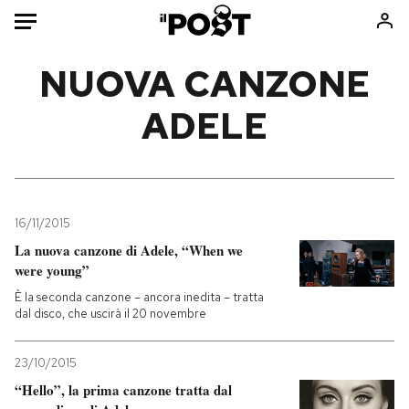
Auto
NUOVA CANZONE
ADELE
HOME
Italia
Moda
Mondo
Libri
Politica
Consumismi
16/11/2015
Tecnologia
Storie/Idee
La nuova canzone di Adele, “When we
Internet
Ok Boomer!
were young”
Scienza
Media
È la seconda canzone – ancora inedita – tratta
Cultura
Europa
dal disco, che uscirà il 20 novembre
Economia
Altrecose
23/10/2015
Sport
Mondiali calcio 2026
“Hello”, la prima canzone tratta dal