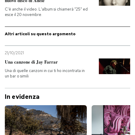
nuovo disco di Adele
C'è anche il video. L'album si chiamerà "25" ed
PODCAST
esce il 20 novembre.
NEWSLETTER
Altri articoli su questo argomento
I MIEI PREFERITI
21/10/2021
Una canzone di Jay Farrar
Una di quelle canzoni in cui ti ho incontrata in
SHOP
un bar o simili
CALENDARIO
In evidenza
AREA PERSONALE
Entra