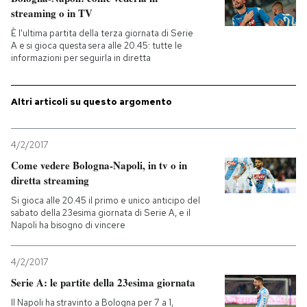
streaming o in TV
PODCAST
È l'ultima partita della terza giornata di Serie
A e si gioca questa sera alle 20.45: tutte le
informazioni per seguirla in diretta
NEWSLETTER
Altri articoli su questo argomento
I MIEI PREFERITI
4/2/2017
SHOP
Come vedere Bologna-Napoli, in tv o in
diretta streaming
Si gioca alle 20.45 il primo e unico anticipo del
CALENDARIO
sabato della 23esima giornata di Serie A, e il
Napoli ha bisogno di vincere
AREA PERSONALE
4/2/2017
Serie A: le partite della 23esima giornata
Entra
Il Napoli ha stravinto a Bologna per 7 a 1,