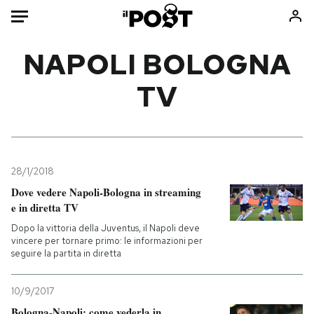
Auto
NAPOLI BOLOGNA
TV
HOME
Italia
Moda
Mondo
Libri
Politica
Consumismi
28/1/2018
Tecnologia
Storie/Idee
Dove vedere Napoli-Bologna in streaming
Internet
Ok Boomer!
e in diretta TV
Scienza
Media
Dopo la vittoria della Juventus, il Napoli deve
Cultura
Europa
vincere per tornare primo: le informazioni per
seguire la partita in diretta
Economia
Altrecose
Sport
Mondiali calcio 2026
10/9/2017
Bologna-Napoli: come vederla in