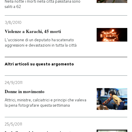
Nella notte i morti nella città pakistana sono
saliti a 62
PODCAST
3/8/2010
Violenze a Karachi, 45 morti
NEWSLETTER
L'uccisione di un deputato ha scatenato
aggressioni e devastazioni in tutta la città
I MIEI PREFERITI
Altri articoli su questo argomento
SHOP
24/9/2011
CALENDARIO
Donne in movimento
Attrici, ministre, calciatrici e principi che valeva
la pena fotografare questa settimana
AREA PERSONALE
Entra
25/5/2011