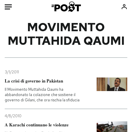
Auto
MOVIMENTO
MUTTAHIDA QAUMI
HOME
Italia
Moda
Mondo
Libri
Politica
Consumismi
3/1/2011
Tecnologia
Storie/Idee
La crisi di governo in Pakistan
Internet
Ok Boomer!
Il Movimento Muttahida Qaumi ha
Scienza
Media
abbandonato la colazione che sostiene il
governo di Gilani, che ora rischia la sfiducia
Cultura
Europa
Economia
Altrecose
4/8/2010
Sport
Mondiali calcio 2026
A Karachi continuano le violenze