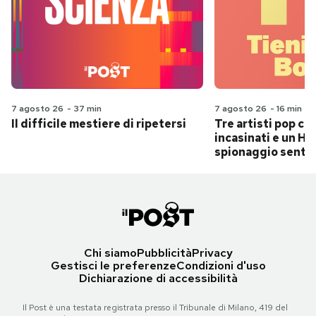
7 agosto 26
-
37 min
7 agosto 26
-
16 min
Il difficile mestiere di ripetersi
Tre artisti pop ch
incasinati e un Hit
spionaggio senti
Chi siamo
Pubblicità
Privacy
Gestisci le preferenze
Condizioni d'uso
Dichiarazione di accessibilità
Il Post è una testata registrata presso il Tribunale di Milano, 419 del