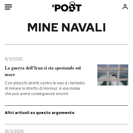
Auto
MINE NAVALI
HOME
Italia
Moda
Mondo
Libri
11/3/2026
Politica
Consumismi
La guerra dell’Iran si sta spostando sul
mare
Tecnologia
Storie/Idee
Con attacchi diretti contro le navi e i tentativi
Internet
Ok Boomer!
di minare lo stretto di Hormuz: è una mossa
Scienza
Media
che può avere conseguenze enormi
Cultura
Europa
Economia
Altrecose
Altri articoli su questo argomento
Sport
Mondiali calcio 2026
15/3/2026