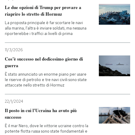
Le due opzioni di Trump per provare a
PODCAST
riaprire lo stretto di Hormuz
La proposta principale è far scortare le navi
alla marina, l'altra è inviare soldati, ma nessuna
NEWSLETTER
riporterebbe i traffici ai livelli di prima
11/3/2026
I MIEI PREFERITI
Cos’è successo nel dodicesimo giorno di
guerra
SHOP
È stato annunciato un enorme piano per usare
le riserve di petrolio e tre navi civili sono state
attaccate nello stretto di Hormuz
CALENDARIO
22/1/2024
Il posto in cui l’Ucraina ha avuto più
AREA PERSONALE
successo
Entra
È il mar Nero, dove le vittorie ucraine contro la
potente flotta russa sono state fondamentali e