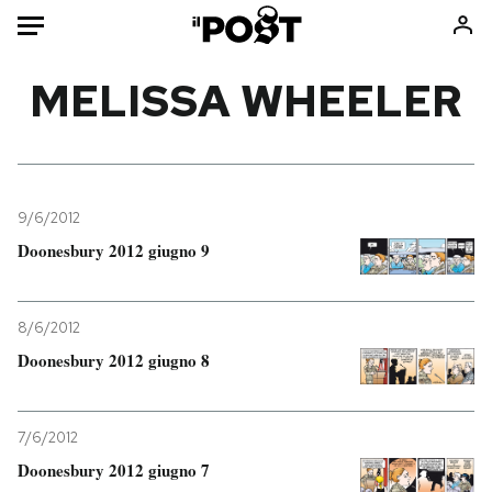
Auto
MELISSA WHEELER
HOME
Italia
Moda
Mondo
Libri
9/6/2012
Politica
Consumismi
Doonesbury 2012 giugno 9
Tecnologia
Storie/Idee
Internet
Ok Boomer!
8/6/2012
Scienza
Media
Doonesbury 2012 giugno 8
Cultura
Europa
Economia
Altrecose
Sport
Mondiali calcio 2026
7/6/2012
Doonesbury 2012 giugno 7