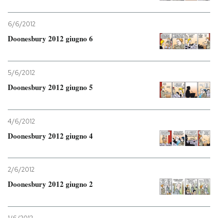
PODCAST
6/6/2012
Doonesbury 2012 giugno 6
NEWSLETTER
5/6/2012
I MIEI PREFERITI
Doonesbury 2012 giugno 5
SHOP
4/6/2012
Doonesbury 2012 giugno 4
CALENDARIO
2/6/2012
AREA PERSONALE
Doonesbury 2012 giugno 2
Entra