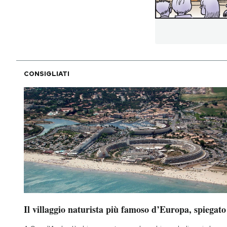
PODCAST
NEWSLETTER
CONSIGLIATI
I MIEI PREFERITI
SHOP
CALENDARIO
AREA PERSONALE
Il villaggio naturista più famoso d’Europa, spiegato
Area Personale
Newsletter