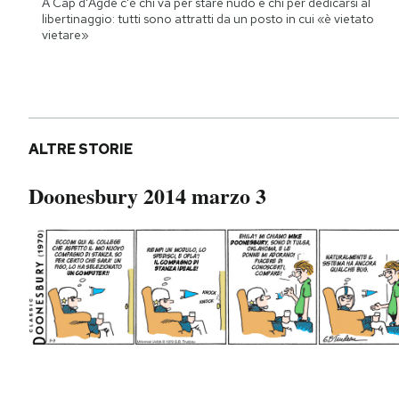
A Cap d'Agde c'è chi va per stare nudo e chi per dedicarsi al
Notifiche mobile
libertinaggio: tutti sono attratti da un posto in cui «è vietato
vietare»
Regala il Post
Hai bisogno di aiuto?
Esci
ALTRE STORIE
Doonesbury 2014 marzo 3