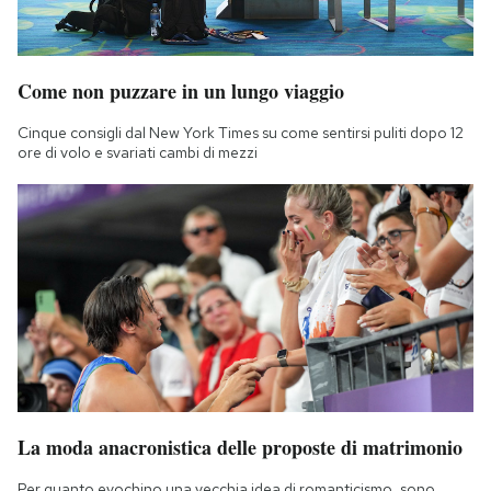
Notifiche mobile
Regala il Post
Hai bisogno di aiuto?
Come non puzzare in un lungo viaggio
Esci
Cinque consigli dal New York Times su come sentirsi puliti dopo 12
ore di volo e svariati cambi di mezzi
La moda anacronistica delle proposte di matrimonio
Per quanto evochino una vecchia idea di romanticismo, sono