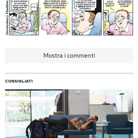
PODCAST
NEWSLETTER
I MIEI PREFERITI
Mostra i commenti
SHOP
CONSIGLIATI
CALENDARIO
AREA PERSONALE
Area Personale
Newsletter