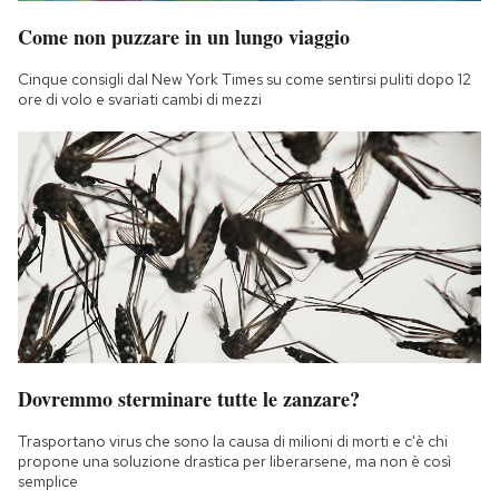
Notifiche mobile
Come non puzzare in un lungo viaggio
Regala il Post
Hai bisogno di aiuto?
Cinque consigli dal New York Times su come sentirsi puliti dopo 12
ore di volo e svariati cambi di mezzi
Esci
Dovremmo sterminare tutte le zanzare?
Trasportano virus che sono la causa di milioni di morti e c'è chi
propone una soluzione drastica per liberarsene, ma non è così
semplice