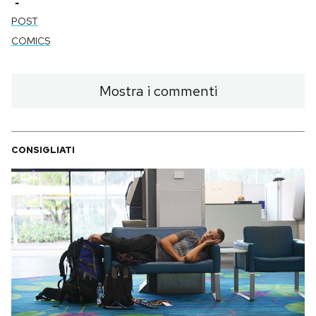
-
POST
PODCAST
COMICS
NEWSLETTER
Mostra i commenti
I MIEI PREFERITI
CONSIGLIATI
SHOP
CALENDARIO
AREA PERSONALE
Area Personale
Newsletter