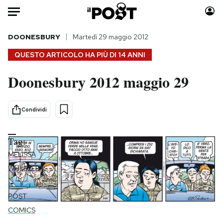
Auto
DOONESBURY
Martedì 29 maggio 2012
QUESTO ARTICOLO HA PIÙ DI
14 ANNI
HOME
Doonesbury 2012 maggio 29
Italia
Moda
Mondo
Libri
Condividi
Politica
Consumismi
Tecnologia
Storie/Idee
Tag:
Internet
Ok Boomer!
MELISSA
Scienza
Media
WHEELER
Cultura
Europa
-
Economia
Altrecose
POST
Sport
Mondiali calcio 2026
COMICS