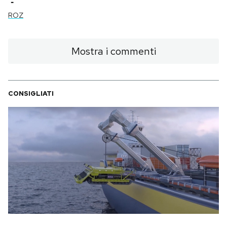
-
ROZ
PODCAST
Mostra i commenti
NEWSLETTER
I MIEI PREFERITI
CONSIGLIATI
SHOP
CALENDARIO
AREA PERSONALE
Area Personale
Newsletter