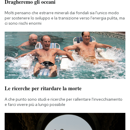
Dragheremo gli oceani
Notifiche mobile
Regala il Post
Molti pensano che estrarre minerali dai fondali sia l'unico modo
per sostenere lo sviluppo e la transizione verso l'energia pulita, ma
Hai bisogno di aiuto?
ci sono rischi enormi
Esci
Le ricerche per ritardare la morte
A che punto sono studi e ricerche per rallentare l'invecchiamento
e farci vivere più a lungo possibile