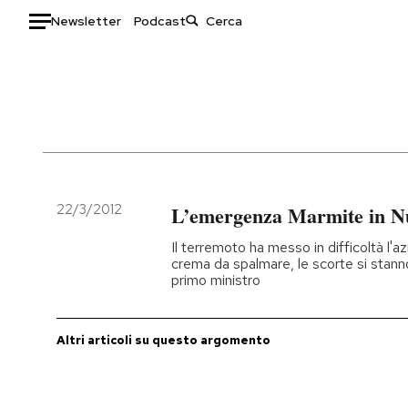
Newsletter
Podcast
Auto
HOME
Italia
Moda
Mondo
Libri
Politica
Consumismi
22/3/2012
L’emergenza Marmite in N
Tecnologia
Storie/Idee
Il terremoto ha messo in difficoltà l
Internet
Ok Boomer!
crema da spalmare, le scorte si stann
primo ministro
Scienza
Media
Cultura
Europa
Economia
Altrecose
Altri articoli su questo argomento
Sport
Mondiali calcio 2026