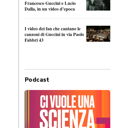
Francesco Guccini e Lucio
“Loco
Dalla, in un video d’epoca
Franc
I video dei fan che cantano le
Il de
canzoni di Guccini in via Paolo
Edoar
Fabbri 43
cappi
Podcast