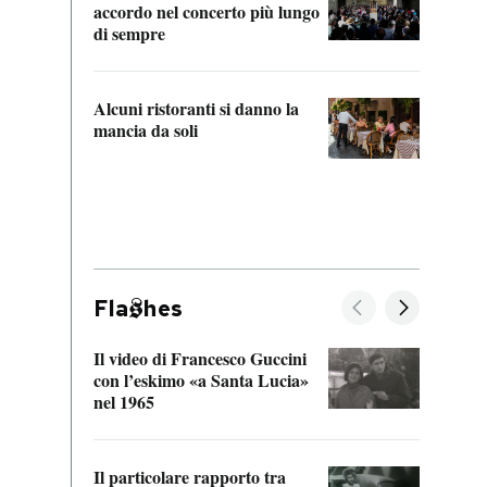
accordo nel concerto più lungo
di sempre
Il ci
parla
Alcuni ristoranti si danno la
nessu
mancia da soli
Fla
hes
Il video di Francesco Guccini
Sulla
con l’eskimo «a Santa Lucia»
vorti
nel 1965
veder
Il particolare rapporto tra
La ve