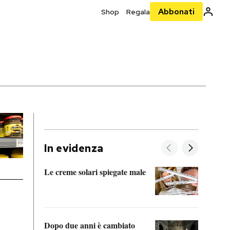
Abbonati
Shop
Regala
In evidenza
Le creme solari spiegate male
FitAc
guerr
Dopo due anni è cambiato
A cos