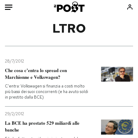
Auto
LTRO
HOME
Italia
Moda
Mondo
Libri
28/7/2012
Politica
Consumismi
Che cosa c’entra lo spread con
Marchionne e Volkswagen?
Tecnologia
Storie/Idee
C'entra: Volkswagen si finanzia a costi molto
Internet
Ok Boomer!
più bassi dei suoi concorrenti (e ha avuto soldi
Scienza
Media
in prestito dalla BCE)
Cultura
Europa
Economia
Altrecose
29/2/2012
La BCE ha prestato 529 miliardi alle
Sport
Mondiali calcio 2026
banche