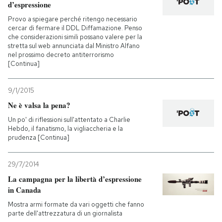
d’espressione
Provo a spiegare perché ritengo necessario
PODCAST
cercar di fermare il DDL Diffamazione. Penso
che considerazioni simili possano valere per la
stretta sul web annunciata dal Ministro Alfano
NEWSLETTER
nel prossimo decreto antiterrorismo
[Continua]
I MIEI PREFERITI
9/1/2015
Ne è valsa la pena?
SHOP
Un po' di riflessioni sull'attentato a Charlie
Hebdo, il fanatismo, la vigliaccheria e la
prudenza [Continua]
CALENDARIO
29/7/2014
La campagna per la libertà d’espressione
AREA PERSONALE
in Canada
Entra
Mostra armi formate da vari oggetti che fanno
parte dell'attrezzatura di un giornalista