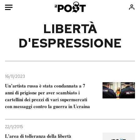
Auto
LIBERTÀ
D'ESPRESSIONE
HOME
Italia
Moda
Mondo
Libri
Politica
Consumismi
16/11/2023
Tecnologia
Storie/Idee
Un’artista russa è stata condannata a 7
Internet
Ok Boomer!
anni di prigione per aver scambiato i
Scienza
Media
cartellini dei prezzi di vari supermercati
con messaggi contro la guerra in Ucraina
Cultura
Europa
Economia
Altrecose
Sport
Mondiali calcio 2026
22/1/2015
L’area di tolleranza della libertà