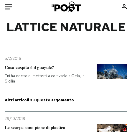
Auto
LATTICE NATURALE
HOME
Italia
Moda
Mondo
Libri
5/2/2016
Politica
Consumismi
Cosa caspita è il guayule?
Tecnologia
Storie/Idee
Eni ha deciso di mettersi a coltivarlo a Gela, in
Sicilia
Internet
Ok Boomer!
Scienza
Media
Altri articoli su questo argomento
Cultura
Europa
Economia
Altrecose
Sport
Mondiali calcio 2026
29/10/2019
Le scarpe sono piene di plastica