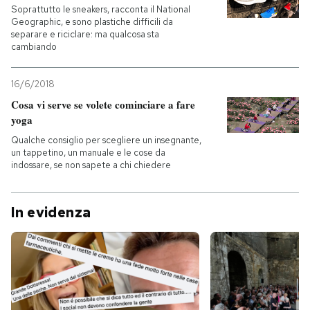
Soprattutto le sneakers, racconta il National
Geographic, e sono plastiche difficili da
PODCAST
separare e riciclare: ma qualcosa sta
cambiando
NEWSLETTER
16/6/2018
Cosa vi serve se volete cominciare a fare
yoga
I MIEI PREFERITI
Qualche consiglio per scegliere un insegnante,
un tappetino, un manuale e le cose da
SHOP
indossare, se non sapete a chi chiedere
In evidenza
CALENDARIO
AREA PERSONALE
Entra