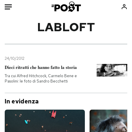
Auto
LABLOFT
HOME
Italia
Moda
Mondo
Libri
24/10/2012
Politica
Consumismi
Dieci ritratti che hanno fatto la storia
Tecnologia
Storie/Idee
Tra cui Alfred Hitchcock, Carmelo Bene e
Pasolini: le foto di Sandro Becchetti
Internet
Ok Boomer!
Scienza
Media
In evidenza
Cultura
Europa
Economia
Altrecose
Sport
Mondiali calcio 2026