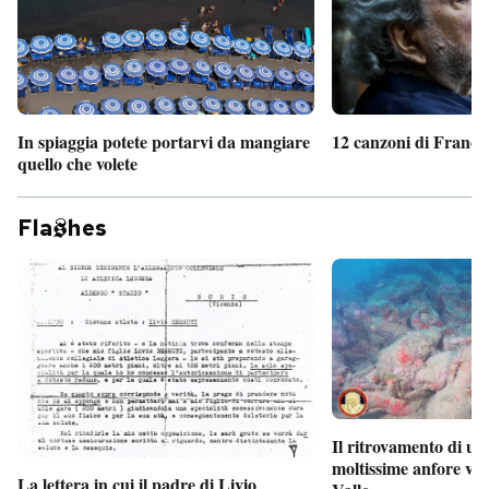
PODCAST
NEWSLETTER
In spiaggia potete portarvi da mangiare
12 canzoni di France
quello che volete
I MIEI PREFERITI
Fla
hes
SHOP
CALENDARIO
AREA PERSONALE
Il ritrovamento di un
Entra
moltissime anfore vi
La lettera in cui il padre di Livio