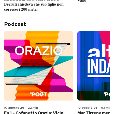
Vallo
Berruti chiedeva che suo figlio non
corresse i 200 metri
Podcast
10 agosto 26
-
22 min
10 agosto 26
-
63 min
Ep 1 – Cofanetto Orazio: Vicini
Mar Tirreno merid