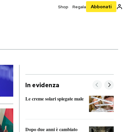
Abbonati
Shop
Regala
O
In evidenza
Le creme solari spiegate male
FitAc
guerr
Dopo due anni è cambiato
A cos