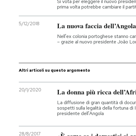
Si vota per eleggere il nuovo president
prima volta potrebbe cambiare il parti
PODCAST
5/12/2018
La nuova faccia dell’Angola
NEWSLETTER
Nell'ex colonia portoghese stanno c
– grazie al nuovo presidente João L
I MIEI PREFERITI
Altri articoli su questo argomento
SHOP
20/1/2020
La donna più ricca dell’Afri
CALENDARIO
La diffusione di gran quantità di docum
sospetti sulla legalità della fortuna di 
AREA PERSONALE
presidente dell'Angola
Entra
28/8/2017
«È come se i domestici si 