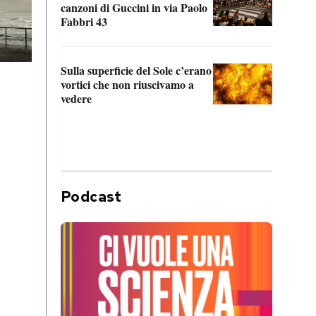
canzoni di Guccini in via Paolo
Edoar
Fabbri 43
cappi
Sulla superficie del Sole c’erano
Il fi
vortici che non riuscivamo a
facen
vedere
dentr
Podcast