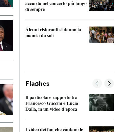
accordo nel concerto più lungo
di sempre
Il ci
parla
Alcuni ristoranti si danno la
nessu
mancia da soli
Fla
hes
Il particolare rapporto tra
La ve
Francesco Guccini e Lucio
“Loco
Dalla, in un video d’epoca
Franc
I video dei fan che cantano le
Il de