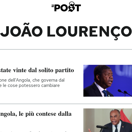
JOÃO LOURENÇ
ate vinte dal solito partito
one dell’Angola, che governa dal
e le cose potessero cambiare
Angola, le più contese dalla