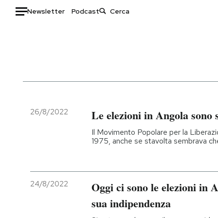
Newsletter
Podcast
Auto
HOME
Italia
Moda
Mondo
Libri
Politica
Consumismi
26/8/2022
Le elezioni in Angola sono st
Tecnologia
Storie/Idee
Il Movimento Popolare per la Liberazi
Internet
Ok Boomer!
1975, anche se stavolta sembrava ch
Scienza
Media
Cultura
Europa
Economia
Altrecose
24/8/2022
Oggi ci sono le elezioni in 
Sport
Mondiali calcio 2026
sua indipendenza