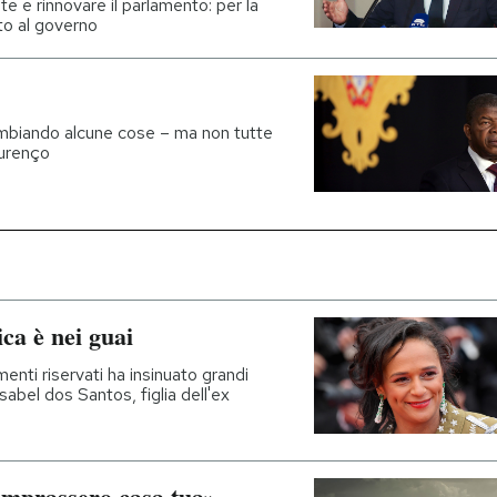
e e rinnovare il parlamento: per la
to al governo
ambiando alcune cose – ma non tutte
ourenço
ca è nei guai
enti riservati ha insinuato grandi
Isabel dos Santos, figlia dell'ex
comprassero casa tua»