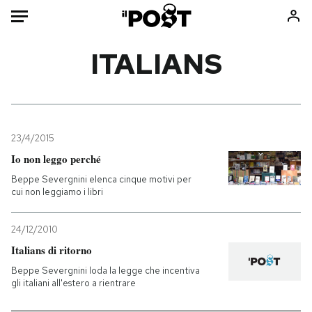
Auto
ITALIANS
HOME
Italia
Moda
Mondo
Libri
23/4/2015
Politica
Consumismi
Io non leggo perché
Tecnologia
Storie/Idee
Beppe Severgnini elenca cinque motivi per
cui non leggiamo i libri
Internet
Ok Boomer!
Scienza
Media
24/12/2010
Cultura
Europa
Italians di ritorno
Economia
Altrecose
Beppe Severgnini loda la legge che incentiva
Sport
Mondiali calcio 2026
gli italiani all'estero a rientrare