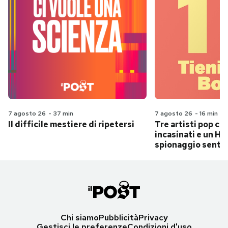
7 agosto 26
-
37 min
7 agosto 26
-
16 min
Il difficile mestiere di ripetersi
Tre artisti pop ch
incasinati e un Hit
spionaggio senti
Chi siamo
Pubblicità
Privacy
Gestisci le preferenze
Condizioni d'uso