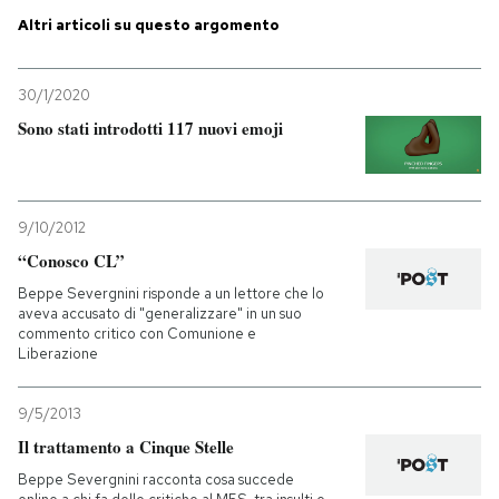
Altri articoli su questo argomento
PODCAST
30/1/2020
NEWSLETTER
Sono stati introdotti 117 nuovi emoji
I MIEI PREFERITI
9/10/2012
“Conosco CL”
SHOP
Beppe Severgnini risponde a un lettore che lo
aveva accusato di "generalizzare" in un suo
commento critico con Comunione e
CALENDARIO
Liberazione
AREA PERSONALE
9/5/2013
Il trattamento a Cinque Stelle
Entra
Beppe Severgnini racconta cosa succede