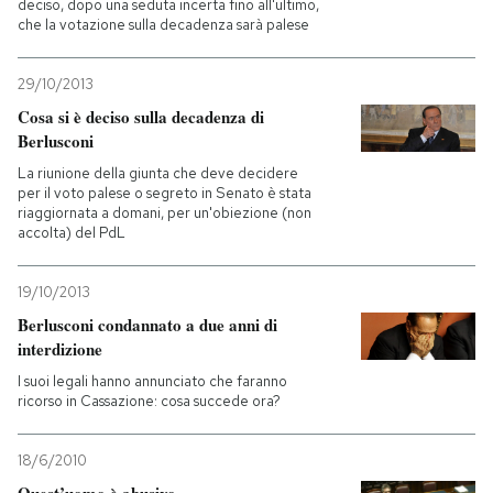
deciso, dopo una seduta incerta fino all'ultimo,
che la votazione sulla decadenza sarà palese
PODCAST
29/10/2013
Cosa si è deciso sulla decadenza di
NEWSLETTER
Berlusconi
La riunione della giunta che deve decidere
I MIEI PREFERITI
per il voto palese o segreto in Senato è stata
riaggiornata a domani, per un'obiezione (non
accolta) del PdL
SHOP
19/10/2013
Berlusconi condannato a due anni di
CALENDARIO
interdizione
I suoi legali hanno annunciato che faranno
ricorso in Cassazione: cosa succede ora?
AREA PERSONALE
Entra
18/6/2010