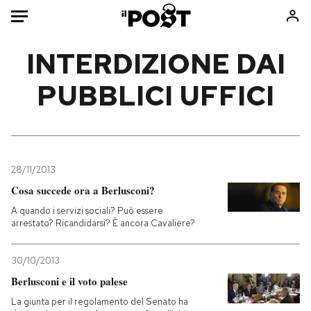
Auto
INTERDIZIONE DAI
PUBBLICI UFFICI
HOME
Italia
Moda
Mondo
Libri
Politica
Consumismi
28/11/2013
Tecnologia
Storie/Idee
Cosa succede ora a Berlusconi?
Internet
Ok Boomer!
A quando i servizi sociali? Può essere
Scienza
Media
arrestato? Ricandidarsi? È ancora Cavaliere?
Cultura
Europa
Economia
Altrecose
30/10/2013
Sport
Mondiali calcio 2026
Berlusconi e il voto palese
La giunta per il regolamento del Senato ha