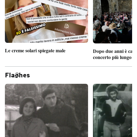
Le creme solari spiegate male
Dopo due anni è camb
concerto più lungo d
Fla
hes