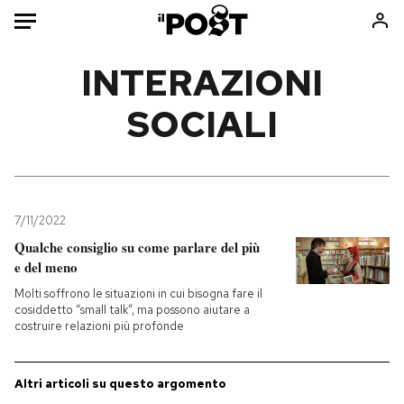
Auto
INTERAZIONI
SOCIALI
HOME
Italia
Moda
Mondo
Libri
Politica
Consumismi
7/11/2022
Tecnologia
Storie/Idee
Qualche consiglio su come parlare del più
Internet
Ok Boomer!
e del meno
Scienza
Media
Molti soffrono le situazioni in cui bisogna fare il
Cultura
Europa
cosiddetto “small talk”, ma possono aiutare a
costruire relazioni più profonde
Economia
Altrecose
Sport
Mondiali calcio 2026
Altri articoli su questo argomento