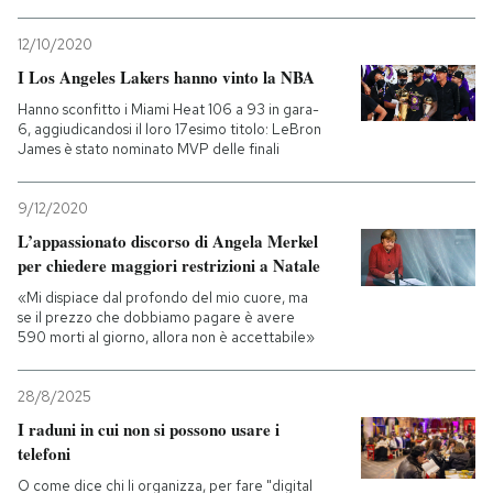
PODCAST
12/10/2020
I Los Angeles Lakers hanno vinto la NBA
Hanno sconfitto i Miami Heat 106 a 93 in gara-
NEWSLETTER
6, aggiudicandosi il loro 17esimo titolo: LeBron
James è stato nominato MVP delle finali
I MIEI PREFERITI
9/12/2020
L’appassionato discorso di Angela Merkel
SHOP
per chiedere maggiori restrizioni a Natale
«Mi dispiace dal profondo del mio cuore, ma
se il prezzo che dobbiamo pagare è avere
CALENDARIO
590 morti al giorno, allora non è accettabile»
28/8/2025
AREA PERSONALE
I raduni in cui non si possono usare i
telefoni
Entra
O come dice chi li organizza, per fare "digital