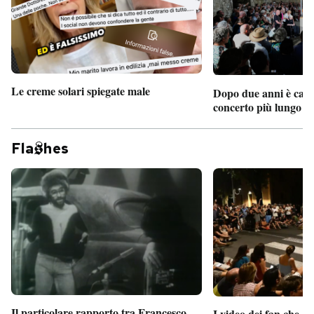
Le creme solari spiegate male
Dopo due anni è camb
concerto più lungo d
Fla
hes
Il particolare rapporto tra Francesco
I video dei fan che c