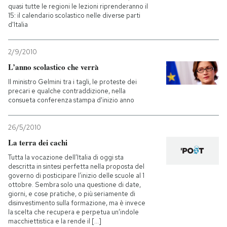
quasi tutte le regioni le lezioni riprenderanno il
15: il calendario scolastico nelle diverse parti
PODCAST
d'Italia
2/9/2010
NEWSLETTER
L’anno scolastico che verrà
Il ministro Gelmini tra i tagli, le proteste dei
I MIEI PREFERITI
precari e qualche contraddizione, nella
consueta conferenza stampa d'inizio anno
SHOP
26/5/2010
La terra dei cachi
CALENDARIO
Tutta la vocazione dell’Italia di oggi sta
descritta in sintesi perfetta nella proposta del
governo di posticipare l’inizio delle scuole al 1
ottobre. Sembra solo una questione di date,
AREA PERSONALE
giorni, e cose pratiche, o più seriamente di
disinvestimento sulla formazione, ma è invece
Entra
la scelta che recupera e perpetua un’indole
macchiettistica e la rende il [...]