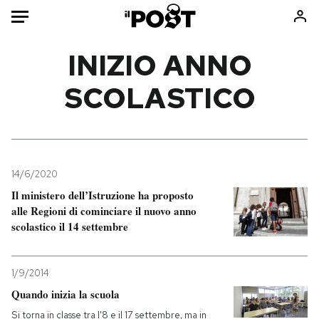
Auto
INIZIO ANNO
SCOLASTICO
HOME
Italia
Moda
Mondo
Libri
Politica
Consumismi
14/6/2020
Tecnologia
Storie/Idee
Il ministero dell’Istruzione ha proposto
Internet
Ok Boomer!
alle Regioni di cominciare il nuovo anno
Scienza
Media
scolastico il 14 settembre
Cultura
Europa
Economia
Altrecose
1/9/2014
Sport
Mondiali calcio 2026
Quando inizia la scuola
Si torna in classe tra l'8 e il 17 settembre, ma in