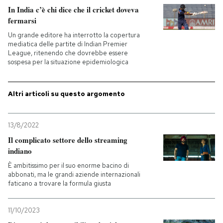
In India c’è chi dice che il cricket doveva
fermarsi
PODCAST
Un grande editore ha interrotto la copertura
mediatica delle partite di Indian Premier
NEWSLETTER
League, ritenendo che dovrebbe essere
sospesa per la situazione epidemiologica
I MIEI PREFERITI
Altri articoli su questo argomento
SHOP
13/8/2022
Il complicato settore dello streaming
indiano
CALENDARIO
È ambitissimo per il suo enorme bacino di
abbonati, ma le grandi aziende internazionali
AREA PERSONALE
faticano a trovare la formula giusta
Entra
11/10/2023