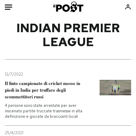
Auto
INDIAN PREMIER
LEAGUE
HOME
Italia
Moda
Mondo
Libri
Politica
Consumismi
12/7/2022
Tecnologia
Storie/Idee
Il finto campionato di cricket messo in
Internet
Ok Boomer!
piedi in India per truffare degli
Scienza
Media
scommettitori russi
Cultura
Europa
4 persone sono state arrestate per aver
inscenato partite truccate trasmesse in alta
Economia
Altrecose
definizione e giocate da braccianti locali
Sport
Mondiali calcio 2026
25/4/2021