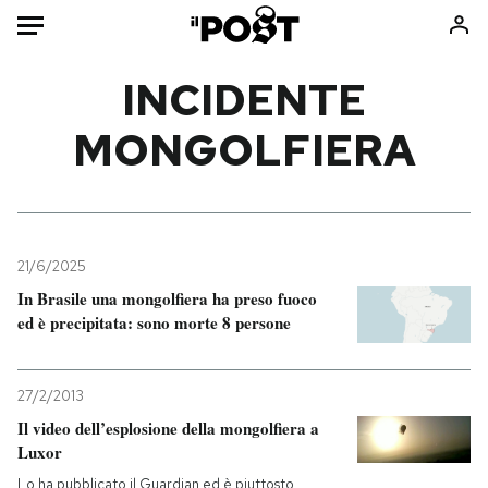
Auto
INCIDENTE
MONGOLFIERA
HOME
Italia
Moda
Mondo
Libri
Politica
Consumismi
21/6/2025
Tecnologia
Storie/Idee
In Brasile una mongolfiera ha preso fuoco
Internet
Ok Boomer!
ed è precipitata: sono morte 8 persone
Scienza
Media
Cultura
Europa
27/2/2013
Economia
Altrecose
Il video dell’esplosione della mongolfiera a
Sport
Mondiali calcio 2026
Luxor
Lo ha pubblicato il Guardian ed è piuttosto