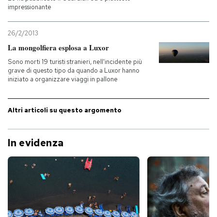
impressionante
PODCAST
26/2/2013
La mongolfiera esplosa a Luxor
NEWSLETTER
Sono morti 19 turisti stranieri, nell'incidente più
grave di questo tipo da quando a Luxor hanno
iniziato a organizzare viaggi in pallone
I MIEI PREFERITI
Altri articoli su questo argomento
SHOP
In evidenza
CALENDARIO
AREA PERSONALE
Entra