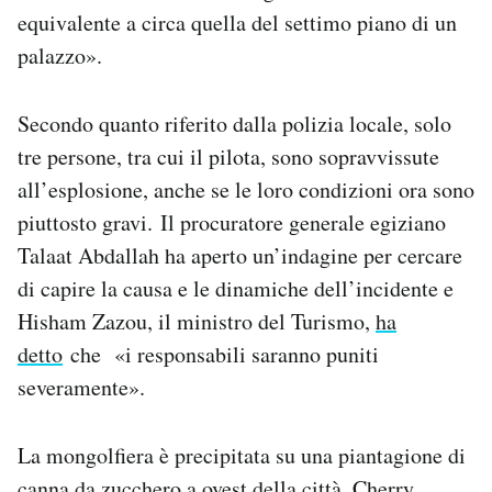
Notifiche mobile
equivalente a circa quella del settimo piano di un
Regala il Post
palazzo».
Hai bisogno di aiuto?
Esci
Secondo quanto riferito dalla polizia locale, solo
tre persone, tra cui il pilota, sono sopravvissute
all’esplosione, anche se le loro condizioni ora sono
piuttosto gravi. Il procuratore generale egiziano
Talaat Abdallah ha aperto un’indagine per cercare
di capire la causa e le dinamiche dell’incidente e
Hisham Zazou, il ministro del Turismo,
ha
detto
che «i responsabili saranno puniti
severamente».
La mongolfiera è precipitata su una piantagione di
canna da zucchero a ovest della città. Cherry