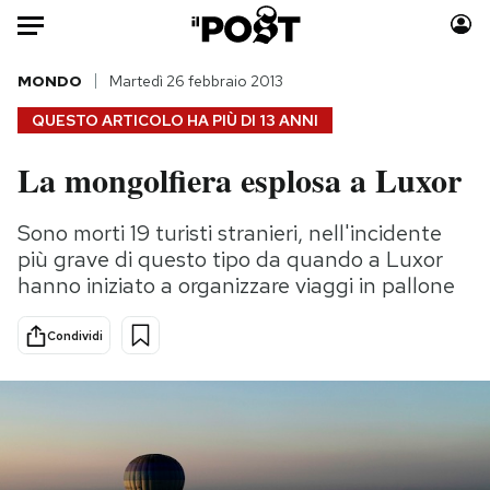
Auto
MONDO
Martedì 26 febbraio 2013
QUESTO ARTICOLO HA PIÙ DI
13 ANNI
HOME
La mongolfiera esplosa a Luxor
Italia
Moda
Mondo
Libri
Sono morti 19 turisti stranieri, nell'incidente
Politica
Consumismi
più grave di questo tipo da quando a Luxor
Tecnologia
Storie/Idee
hanno iniziato a organizzare viaggi in pallone
Internet
Ok Boomer!
Condividi
Scienza
Media
Cultura
Europa
Economia
Altrecose
Sport
Mondiali calcio 2026