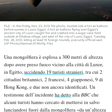
PODCAST
FILE - In this Friday, Nov. 23, 2012 file photo, tourists ride a hot air balloon
NEWSLETTER
before sunrise in Luxor, Egypt. A hot air balloon flying over Egypt's
ancient city of Luxor caught fire and crashed into a sugar cane field
outside al-Dhabaa village, just west of the city of Luxor, Egypt, Tuesday,
Feb. 26, 2013, killing at least 19 foreign tourists, a security official said.
I MIEI PREFERITI
(AP Photo/Nariman El-Mofty, File)
Una mongolfiera è esplosa a 300 metri di altezza
SHOP
dopo avere preso fuoco vicino alla città di Luxor,
in Egitto,
uccidendo 19 turisti stranieri
, tra cui 2
CALENDARIO
cittadini britannici, 2 francesi, 4 giapponesi, 9 di
Hong Kong, e due non ancora identificati. Un
AREA PERSONALE
testimone dell’incidente
ha detto
alla
BBC
che
alcuni turisti hanno cercato di mettersi in salvo
Area Personale
lanciandosi fuori dalla mongolfiera «da un’altezza
Newsletter