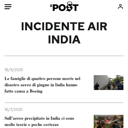
Auto
INCIDENTE AIR
INDIA
HOME
Italia
Moda
Mondo
Libri
Politica
Consumismi
18/9/2025
Tecnologia
Storie/Idee
Le famiglie di quattro persone morte nel
Internet
Ok Boomer!
disastro aereo di giugno in India hanno
Scienza
Media
fatto causa a Boeing
Cultura
Europa
Economia
Altrecose
16/7/2025
Sport
Mondiali calcio 2026
Sull’aereo precipitato in India ci sono
molte teorie e poche certezze