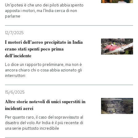
Un’ipotesi è che uno dei piloti abbia spento
apposta i motori, ma l’India cerca di non
PODCAST
parlarne
NEWSLETTER
12/7/2025
I motori dell’aereo precipitato in India
erano stati spenti poco prima
I MIEI PREFERITI
dell’incidente
Lo dice un rapporto preliminare, ma non è
ancora chiaro chi o cosa abbia azionato gli
SHOP
interruttori
15/6/2025
CALENDARIO
Altre storie notevoli di unici superstiti in
incidenti aerei
AREA PERSONALE
Per quanto raro, il caso del sopravvissuto al
disastro del volo Air India è il più recente di
Entra
una serie piuttosto incredibile