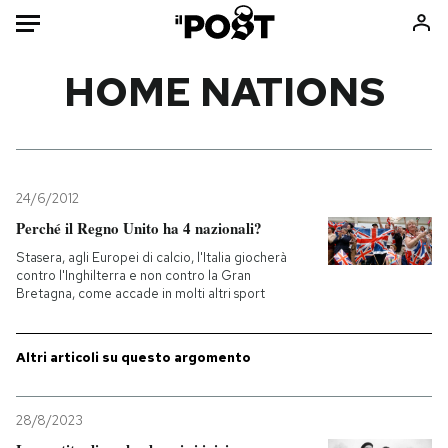
Auto
HOME NATIONS
HOME
Italia
Moda
Mondo
Libri
24/6/2012
Politica
Consumismi
Perché il Regno Unito ha 4 nazionali?
Tecnologia
Storie/Idee
Stasera, agli Europei di calcio, l'Italia giocherà
contro l'Inghilterra e non contro la Gran
Internet
Ok Boomer!
Bretagna, come accade in molti altri sport
Scienza
Media
Cultura
Europa
Altri articoli su questo argomento
Economia
Altrecose
Sport
Mondiali calcio 2026
28/8/2023