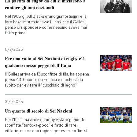
La partita di rugby da cui si iniziarono a
cantare gli inni nazionali
PODCAST
Nel 1905 gli All Blacks erano già fortissimi e la
loro haka impressionava: fu così che il Galles
pensò di rispondere come nessuno aveva mai
NEWSLETTER
fatto prima
8/2/2025
I MIEI PREFERITI
Per una volta al Sei Nazioni di rugby c’è
qualcuno messo peggio dell’Italia
SHOP
Il Galles arriva da 13 sconfitte di fila, ha appena
perso 43-0 contro la Francia e giocherà da
subito per evitare il "cucchiaio di legno"
CALENDARIO
31/1/2025
Un quarto di secolo di Sei Nazioni
AREA PERSONALE
Per l'Italia maschile di rugby è stato pieno di
sconfitte “tanto-a-poco” e fatto di rare
Entra
vittorie, ma ci sono ragioni per essere ottimisti