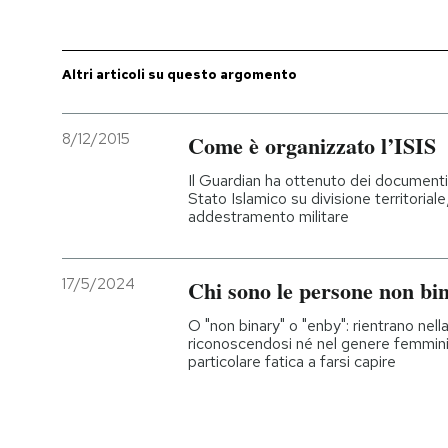
PODCAST
Altri articoli su questo argomento
NEWSLETTER
8/12/2015
Come è organizzato l’ISIS
I MIEI PREFERITI
Il Guardian ha ottenuto dei documenti
Stato Islamico su divisione territoria
addestramento militare
SHOP
17/5/2024
Chi sono le persone non bi
CALENDARIO
O "non binary" o "enby": rientrano nel
riconoscendosi né nel genere femminil
particolare fatica a farsi capire
AREA PERSONALE
Entra