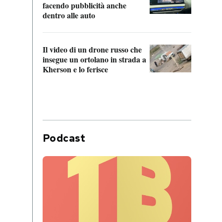
Franc
facendo pubblicità anche
dello
dentro alle auto
Una 
Il video di un drone russo che
statun
insegue un ortolano in strada a
afric
Kherson e lo ferisce
Podcast