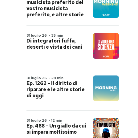
musicista preferito del
vostro musicista
preferito, e altre storie
31 luglio 26
-
35 min
Di integratori fuffa,
deserti e vista dei cani
31 luglio 26
-
28 min
Ep. 1262 – Il diritto di
riparare e le altre storie
di oggi
31 luglio 26
-
12 min
Ep. 488 – Un giallo da cui
si impara moltissimo