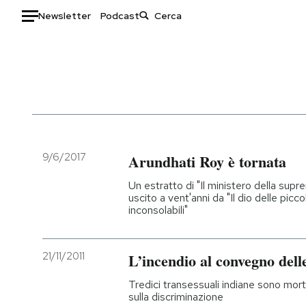
Newsletter
Podcast
Auto
HOME
Italia
Moda
Mondo
Libri
Politica
Consumismi
9/6/2017
Arundhati Roy è tornata
Tecnologia
Storie/Idee
Un estratto di "Il ministero della supr
Internet
Ok Boomer!
uscito a vent'anni da "Il dio delle picc
inconsolabili"
Scienza
Media
Cultura
Europa
Economia
Altrecose
21/11/2011
L’incendio al convegno delle
Sport
Mondiali calcio 2026
Tredici transessuali indiane sono morte
sulla discriminazione