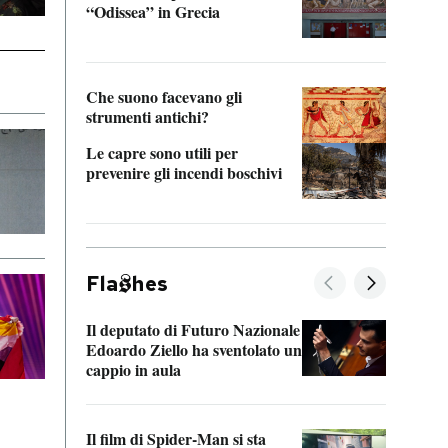
“Odissea” in Grecia
vedi 
Che suono facevano gli
strumenti antichi?
Le capre sono utili per
prevenire gli incendi boschivi
Fla
hes
Il deputato di Futuro Nazionale
La pl
Edoardo Ziello ha sventolato un
da P
cappio in aula
La de
Il film di Spider-Man si sta