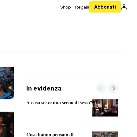
Abbonati
Shop
Regala
In evidenza
A cosa serve una scena di sesso?
La “I
bolog
Cosa hanno pensato di
Se sa