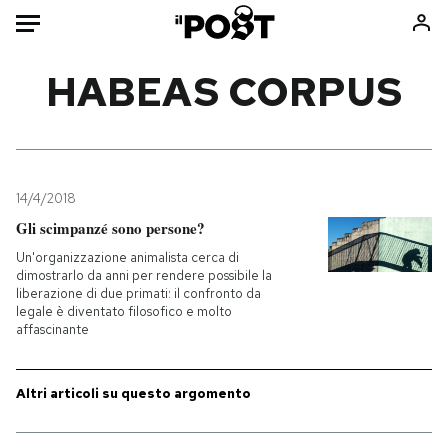
Auto
HABEAS CORPUS
HOME
Italia
Moda
Mondo
Libri
14/4/2018
Politica
Consumismi
Gli scimpanzé sono persone?
Tecnologia
Storie/Idee
Un'organizzazione animalista cerca di
dimostrarlo da anni per rendere possibile la
Internet
Ok Boomer!
liberazione di due primati: il confronto da
Scienza
Media
legale è diventato filosofico e molto
affascinante
Cultura
Europa
Economia
Altrecose
Altri articoli su questo argomento
Sport
Mondiali calcio 2026