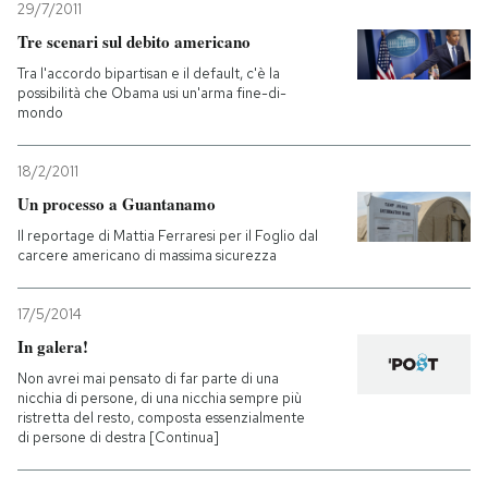
29/7/2011
Tre scenari sul debito americano
PODCAST
Tra l'accordo bipartisan e il default, c'è la
possibilità che Obama usi un'arma fine-di-
mondo
NEWSLETTER
18/2/2011
I MIEI PREFERITI
Un processo a Guantanamo
Il reportage di Mattia Ferraresi per il Foglio dal
carcere americano di massima sicurezza
SHOP
17/5/2014
CALENDARIO
In galera!
Non avrei mai pensato di far parte di una
nicchia di persone, di una nicchia sempre più
AREA PERSONALE
ristretta del resto, composta essenzialmente
di persone di destra [Continua]
Entra