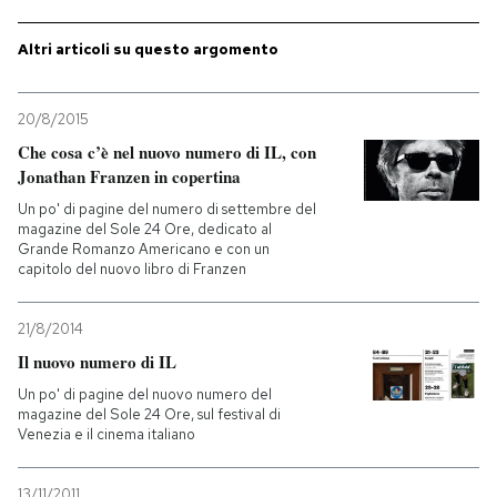
PODCAST
Altri articoli su questo argomento
NEWSLETTER
20/8/2015
Che cosa c’è nel nuovo numero di IL, con
Jonathan Franzen in copertina
I MIEI PREFERITI
Un po' di pagine del numero di settembre del
magazine del Sole 24 Ore, dedicato al
Grande Romanzo Americano e con un
SHOP
capitolo del nuovo libro di Franzen
21/8/2014
CALENDARIO
Il nuovo numero di IL
Un po' di pagine del nuovo numero del
AREA PERSONALE
magazine del Sole 24 Ore, sul festival di
Venezia e il cinema italiano
Entra
13/11/2011