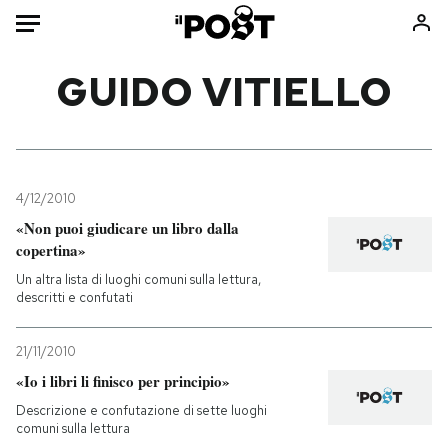
Auto
GUIDO VITIELLO
HOME
Italia
Moda
Mondo
Libri
4/12/2010
Politica
Consumismi
«Non puoi giudicare un libro dalla
copertina»
Tecnologia
Storie/Idee
Un altra lista di luoghi comuni sulla lettura,
Internet
Ok Boomer!
descritti e confutati
Scienza
Media
Cultura
Europa
21/11/2010
Economia
Altrecose
«Io i libri li finisco per principio»
Sport
Mondiali calcio 2026
Descrizione e confutazione di sette luoghi
comuni sulla lettura