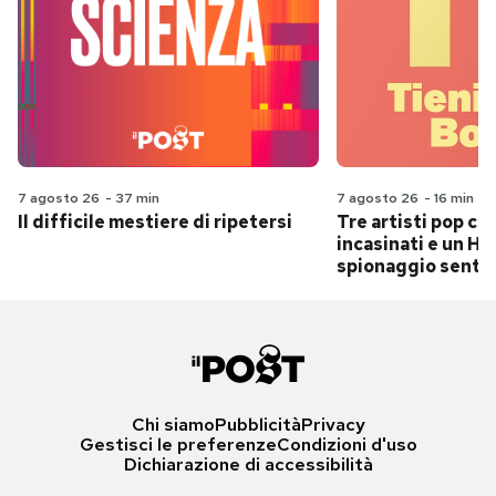
7 agosto 26
-
37 min
7 agosto 26
-
16 min
Il difficile mestiere di ripetersi
Tre artisti pop ch
incasinati e un Hit
spionaggio senti
Chi siamo
Pubblicità
Privacy
Gestisci le preferenze
Condizioni d'uso
Dichiarazione di accessibilità