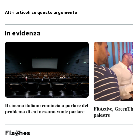
PODCAST
Altri articoli su questo argomento
In evidenza
NEWSLETTER
I MIEI PREFERITI
SHOP
CALENDARIO
Il cinema italiano comincia a parlare del
FitActive, GreenTheor
problema di cui nessuno vuole parlare
AREA PERSONALE
palestre
Entra
Fla
hes