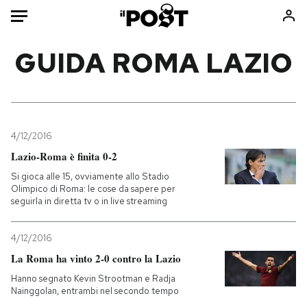
Auto
GUIDA ROMA LAZIO
HOME
Italia
Moda
Mondo
Libri
4/12/2016
Politica
Consumismi
Lazio-Roma è finita 0-2
Tecnologia
Storie/Idee
Si gioca alle 15, ovviamente allo Stadio
Olimpico di Roma: le cose da sapere per
Internet
Ok Boomer!
seguirla in diretta tv o in live streaming
Scienza
Media
Cultura
Europa
4/12/2016
Economia
Altrecose
La Roma ha vinto 2-0 contro la Lazio
Sport
Mondiali calcio 2026
Hanno segnato Kevin Strootman e Radja
Nainggolan, entrambi nel secondo tempo