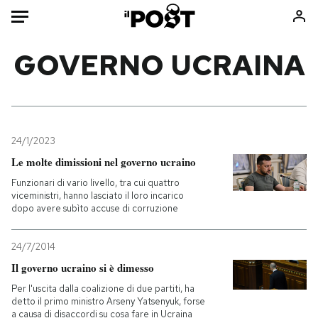
Auto
GOVERNO UCRAINA
HOME
Italia
Moda
Mondo
Libri
24/1/2023
Politica
Consumismi
Le molte dimissioni nel governo ucraino
Tecnologia
Storie/Idee
Funzionari di vario livello, tra cui quattro
viceministri, hanno lasciato il loro incarico
Internet
Ok Boomer!
dopo avere subìto accuse di corruzione
Scienza
Media
Cultura
Europa
24/7/2014
Economia
Altrecose
Il governo ucraino si è dimesso
Sport
Mondiali calcio 2026
Per l'uscita dalla coalizione di due partiti, ha
detto il primo ministro Arseny Yatsenyuk, forse
a causa di disaccordi su cosa fare in Ucraina