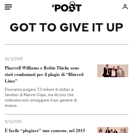
Auto
GOT TO GIVE IT UP
HOME
Italia
Moda
Mondo
Libri
10/3/2015
Politica
Consumismi
Pharrell Williams e Robin Thicke sono
stati condannati per il plagio di “Blurred
Tecnologia
Storie/Idee
Lines”
Internet
Ok Boomer!
Dovranno pagare 7,3 milioni di dollari ai
Scienza
Media
familiari di Marvin Gaye, ma dicono che
volevano solo omaggiare il suo genere di
Cultura
Europa
musica
Economia
Altrecose
Sport
Mondiali calcio 2026
9/3/2015
È facile “plagiare” una canzone, nel 2015