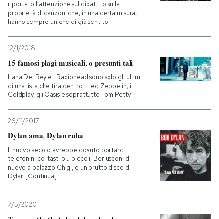
riportato l’attenzione sul dibattito sulla
proprietà di canzoni che, in una certa misura,
hanno sempre un che di già sentito
12/1/2018
15 famosi plagi musicali, o presunti tali
Lana Del Rey e i Radiohead sono solo gli ultimi
di una lista che tira dentro i Led Zeppelin, i
Coldplay, gli Oasis e soprattutto Tom Petty
26/11/2017
Dylan ama, Dylan ruba
Il nuovo secolo avrebbe dovuto portarci i
telefonini coi tasti più piccoli, Berlusconi di
nuovo a palazzo Chigi, e un brutto disco di
Dylan [Continua]
7/5/2020
Two months that shook Lombardy