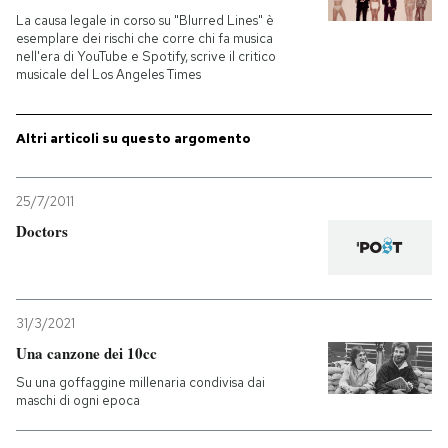
La causa legale in corso su "Blurred Lines" è
esemplare dei rischi che corre chi fa musica
PODCAST
nell'era di YouTube e Spotify, scrive il critico
musicale del Los Angeles Times
NEWSLETTER
Altri articoli su questo argomento
I MIEI PREFERITI
25/7/2011
Doctors
SHOP
CALENDARIO
31/3/2021
Una canzone dei 10cc
AREA PERSONALE
Su una goffaggine millenaria condivisa dai
maschi di ogni epoca
Entra