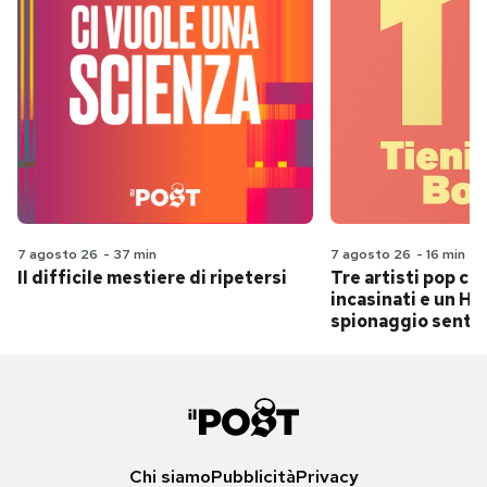
7 agosto 26
-
37 min
7 agosto 26
-
16 min
Il difficile mestiere di ripetersi
Tre artisti pop ch
incasinati e un Hit
spionaggio senti
Chi siamo
Pubblicità
Privacy