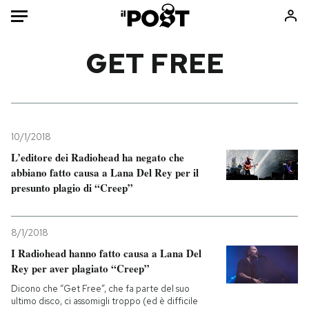
Auto
GET FREE
HOME
Italia
Moda
Mondo
Libri
10/1/2018
Politica
Consumismi
L’editore dei Radiohead ha negato che
abbiano fatto causa a Lana Del Rey per il
Tecnologia
Storie/Idee
presunto plagio di “Creep”
Internet
Ok Boomer!
Scienza
Media
8/1/2018
Cultura
Europa
I Radiohead hanno fatto causa a Lana Del
Economia
Altrecose
Rey per aver plagiato “Creep”
Sport
Mondiali calcio 2026
Dicono che “Get Free”, che fa parte del suo
ultimo disco, ci assomigli troppo (ed è difficile