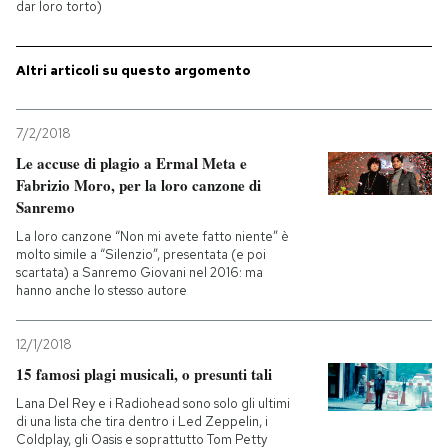
dar loro torto)
PODCAST
Altri articoli su questo argomento
NEWSLETTER
7/2/2018
Le accuse di plagio a Ermal Meta e
I MIEI PREFERITI
Fabrizio Moro, per la loro canzone di
Sanremo
La loro canzone “Non mi avete fatto niente” è
SHOP
molto simile a “Silenzio”, presentata (e poi
scartata) a Sanremo Giovani nel 2016: ma
hanno anche lo stesso autore
CALENDARIO
12/1/2018
AREA PERSONALE
15 famosi plagi musicali, o presunti tali
Lana Del Rey e i Radiohead sono solo gli ultimi
Entra
di una lista che tira dentro i Led Zeppelin, i
Coldplay, gli Oasis e soprattutto Tom Petty