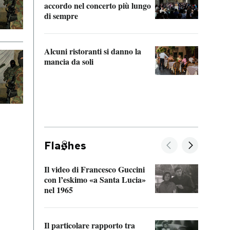
accordo nel concerto più lungo
di sempre
Il ci
parla
Alcuni ristoranti si danno la
nessu
mancia da soli
Fla
hes
Il video di Francesco Guccini
Sulla
con l’eskimo «a Santa Lucia»
vorti
nel 1965
veder
Il particolare rapporto tra
La ve