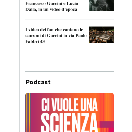
Francesco Guccini e Lucio
“Loco
Dalla, in un video d’epoca
Franc
I video dei fan che cantano le
Il de
canzoni di Guccini in via Paolo
Edoar
Fabbri 43
cappi
Podcast