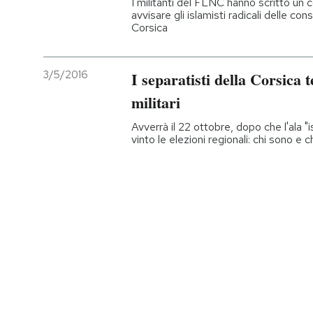
I militanti del FLNC hanno scritto un
avvisare gli islamisti radicali delle co
Corsica
PODCAST
NEWSLETTER
3/5/2016
I separatisti della Corsica
militari
I MIEI PREFERITI
Avverrà il 22 ottobre, dopo che l'ala "
vinto le elezioni regionali: chi sono e 
SHOP
CALENDARIO
AREA PERSONALE
Entra