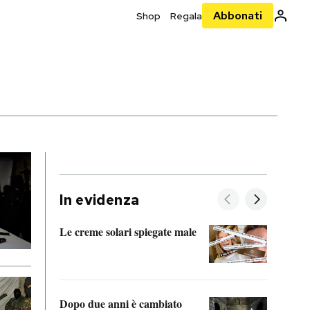
Abbonati
Shop
Regala
In evidenza
Le creme solari spiegate male
FitAc
guerr
Dopo due anni è cambiato
A cos