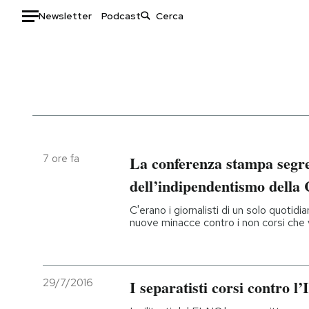
Newsletter
Podcast
Auto
HOME
Italia
Moda
Mondo
Libri
Politica
Consumismi
7 ore fa
La conferenza stampa segre
Tecnologia
Storie/Idee
dell’indipendentismo della 
Internet
Ok Boomer!
C'erano i giornalisti di un solo quotid
Scienza
Media
nuove minacce contro i non corsi che v
Cultura
Europa
Economia
Altrecose
Sport
Mondiali calcio 2026
29/7/2016
I separatisti corsi contro l’